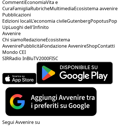
Commenti
Economia
Vita e
Cura
Famiglia
Rubriche
Multimedia
Ecosistema avvenire
Pubblicazioni
Edizioni locali
L'economia civile
Gutenberg
Popotus
Pop
Up
Luoghi dell'Infinito
Avvenire
Chi siamo
Redazione
Ecosistema
Avvenire
Pubblicità
Fondazione Avvenire
Shop
Contatti
Mondo CEI
SIR
Radio InBlu
TV2000
FISC
Segui Avvenire su