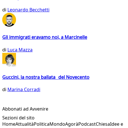
di
Leonardo Becchetti
Gli immigrati eravamo noi, a Marcinelle
di
Luca Mazza
Guccini, la nostra ballata del Novecento
di
Marina Corradi
Abbonati ad Avvenire
Sezioni del sito
Home
Attualità
Politica
Mondo
Agorà
Podcast
Chiesa
Idee e