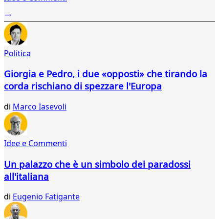
...
55
56
57
Politica
58
59
Giorgia e Pedro, i due «opposti» che tirando la
60
corda rischiano di spezzare l'Europa
61
62
di
Marco Iasevoli
63
64
65
66
Idee e Commenti
67
68
Un palazzo che è un simbolo dei paradossi
69
all'italiana
70
71
di
Eugenio Fatigante
72
73