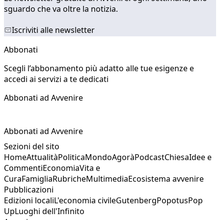
sguardo che va oltre la notizia.
Iscriviti alle newsletter
Abbonati
Scegli l’abbonamento più adatto alle tue esigenze e
accedi ai servizi a te dedicati
Abbonati ad Avvenire
Abbonati ad Avvenire
Sezioni del sito
Home
Attualità
Politica
Mondo
Agorà
Podcast
Chiesa
Idee e
Commenti
Economia
Vita e
Cura
Famiglia
Rubriche
Multimedia
Ecosistema avvenire
Pubblicazioni
Edizioni locali
L'economia civile
Gutenberg
Popotus
Pop
Up
Luoghi dell'Infinito