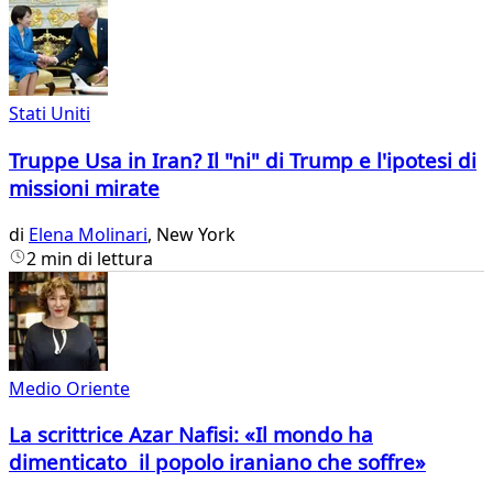
Stati Uniti
Truppe Usa in Iran? Il "ni" di Trump e l'ipotesi di
missioni mirate
di
Elena Molinari
, New York
2 min di lettura
Medio Oriente
La scrittrice Azar Nafisi: «Il mondo ha
dimenticato il popolo iraniano che soffre»