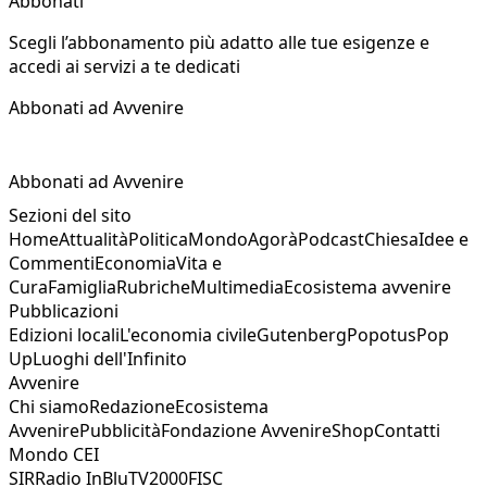
Abbonati
Scegli l’abbonamento più adatto alle tue esigenze e
accedi ai servizi a te dedicati
Abbonati ad Avvenire
Abbonati ad Avvenire
Sezioni del sito
Home
Attualità
Politica
Mondo
Agorà
Podcast
Chiesa
Idee e
Commenti
Economia
Vita e
Cura
Famiglia
Rubriche
Multimedia
Ecosistema avvenire
Pubblicazioni
Edizioni locali
L'economia civile
Gutenberg
Popotus
Pop
Up
Luoghi dell'Infinito
Avvenire
Chi siamo
Redazione
Ecosistema
Avvenire
Pubblicità
Fondazione Avvenire
Shop
Contatti
Mondo CEI
SIR
Radio InBlu
TV2000
FISC