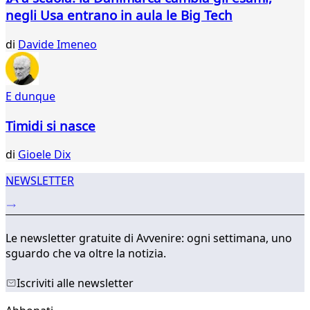
24
negli Usa entrano in aula le Big Tech
25
26
di
Davide Imeneo
27
28
29
E dunque
...
035
Timidi si nasce
036
di
Gioele Dix
NEWSLETTER
Le newsletter gratuite di Avvenire: ogni settimana, uno
sguardo che va oltre la notizia.
Iscriviti alle newsletter