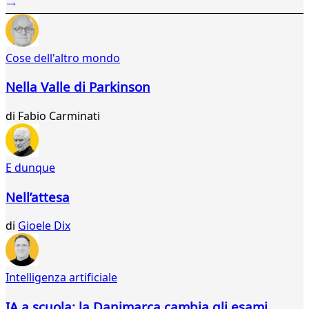
4
5
6
Cose dell'altro mondo
7
8
Nella Valle di Parkinson
9
10
di
Fabio Carminati
11
12
13
14
E dunque
15
16
Nell’attesa
17
18
di
Gioele Dix
19
20
21
Intelligenza artificiale
22
23
IA a scuola: la Danimarca cambia gli esami,