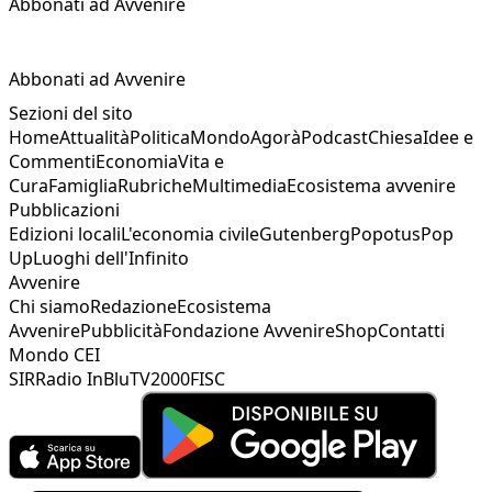
Abbonati ad Avvenire
Abbonati ad Avvenire
Sezioni del sito
Home
Attualità
Politica
Mondo
Agorà
Podcast
Chiesa
Idee e
Commenti
Economia
Vita e
Cura
Famiglia
Rubriche
Multimedia
Ecosistema avvenire
Pubblicazioni
Edizioni locali
L'economia civile
Gutenberg
Popotus
Pop
Up
Luoghi dell'Infinito
Avvenire
Chi siamo
Redazione
Ecosistema
Avvenire
Pubblicità
Fondazione Avvenire
Shop
Contatti
Mondo CEI
SIR
Radio InBlu
TV2000
FISC