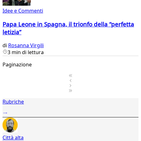
Idee e Commenti
Papa Leone in Spagna, il trionfo della “perfetta
letizia”
di
Rosanna Virgili
3 min di lettura
Paginazione
1
Rubriche
2
...
14
15
16
Città alta
17