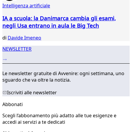
38
Intelligenza artificiale
39
40
IA a scuola: la Danimarca cambia gli esami,
41
negli Usa entrano in aula le Big Tech
42
...
di
Davide Imeneo
035
036
NEWSLETTER
Le newsletter gratuite di Avvenire: ogni settimana, uno
sguardo che va oltre la notizia.
Iscriviti alle newsletter
Abbonati
Scegli l’abbonamento più adatto alle tue esigenze e
accedi ai servizi a te dedicati