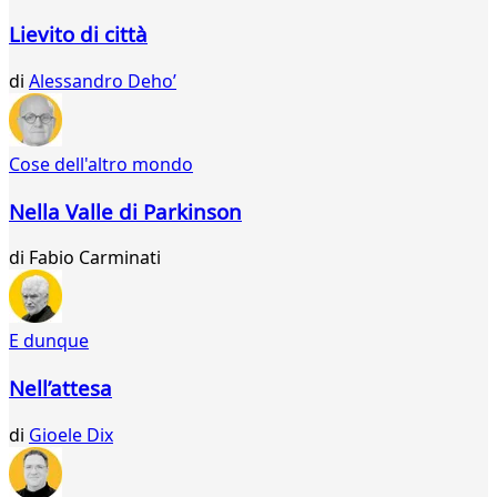
18
Lievito di città
19
20
di
Alessandro Dehoʼ
21
22
23
24
Cose dell'altro mondo
25
26
Nella Valle di Parkinson
27
28
di
Fabio Carminati
29
30
31
E dunque
32
33
Nell’attesa
34
35
di
Gioele Dix
36
37