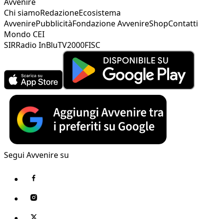
Avvenire
Chi siamo
Redazione
Ecosistema
Avvenire
Pubblicità
Fondazione Avvenire
Shop
Contatti
Mondo CEI
SIR
Radio InBlu
TV2000
FISC
Segui Avvenire su