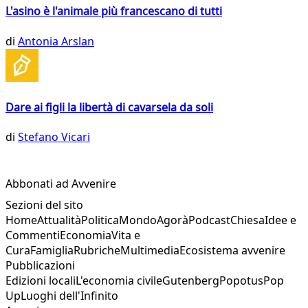
L'asino è l'animale più francescano di tutti
di
Antonia Arslan
Dare ai figli la libertà di cavarsela da soli
di
Stefano Vicari
Abbonati ad Avvenire
Sezioni del sito
Home
Attualità
Politica
Mondo
Agorà
Podcast
Chiesa
Idee e
Commenti
Economia
Vita e
Cura
Famiglia
Rubriche
Multimedia
Ecosistema avvenire
Pubblicazioni
Edizioni locali
L'economia civile
Gutenberg
Popotus
Pop
Up
Luoghi dell'Infinito