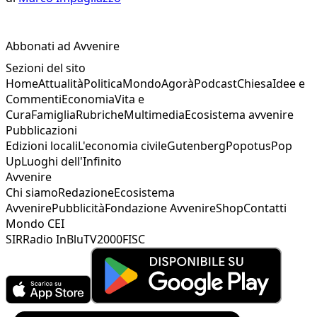
Abbonati ad Avvenire
Sezioni del sito
Home
Attualità
Politica
Mondo
Agorà
Podcast
Chiesa
Idee e
Commenti
Economia
Vita e
Cura
Famiglia
Rubriche
Multimedia
Ecosistema avvenire
Pubblicazioni
Edizioni locali
L'economia civile
Gutenberg
Popotus
Pop
Up
Luoghi dell'Infinito
Avvenire
Chi siamo
Redazione
Ecosistema
Avvenire
Pubblicità
Fondazione Avvenire
Shop
Contatti
Mondo CEI
SIR
Radio InBlu
TV2000
FISC