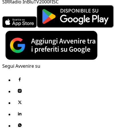
SIR
Radio InBlu
TV2000
FISC
Segui Avvenire su