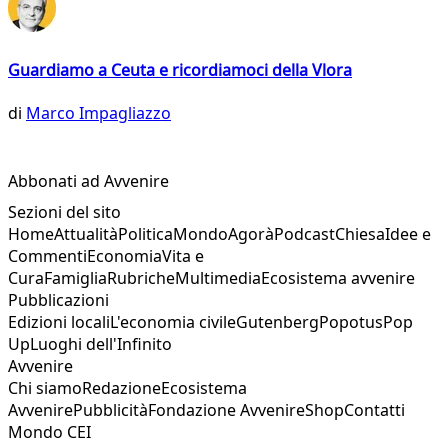
Guardiamo a Ceuta e ricordiamoci della Vlora
di
Marco Impagliazzo
Abbonati ad Avvenire
Sezioni del sito
Home
Attualità
Politica
Mondo
Agorà
Podcast
Chiesa
Idee e
Commenti
Economia
Vita e
Cura
Famiglia
Rubriche
Multimedia
Ecosistema avvenire
Pubblicazioni
Edizioni locali
L'economia civile
Gutenberg
Popotus
Pop
Up
Luoghi dell'Infinito
Avvenire
Chi siamo
Redazione
Ecosistema
Avvenire
Pubblicità
Fondazione Avvenire
Shop
Contatti
Mondo CEI