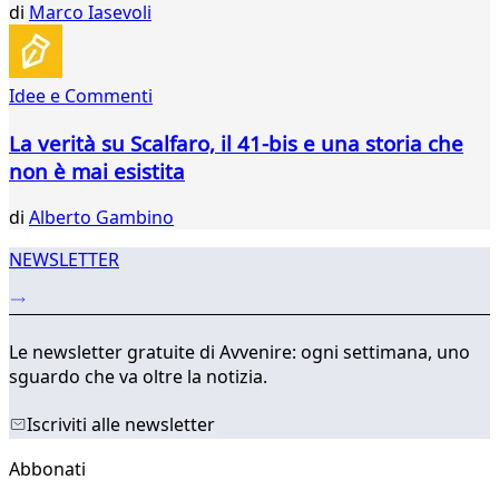
di
Marco Iasevoli
839
840
841
842
Idee e Commenti
...
La verità su Scalfaro, il 41-bis e una storia che
875
876
non è mai esistita
di
Alberto Gambino
NEWSLETTER
Le newsletter gratuite di Avvenire: ogni settimana, uno
sguardo che va oltre la notizia.
Iscriviti alle newsletter
Abbonati