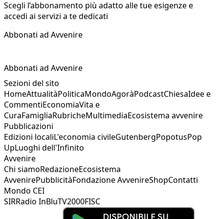
Scegli l’abbonamento più adatto alle tue esigenze e
accedi ai servizi a te dedicati
Abbonati ad Avvenire
Abbonati ad Avvenire
Sezioni del sito
Home
Attualità
Politica
Mondo
Agorà
Podcast
Chiesa
Idee e
Commenti
Economia
Vita e
Cura
Famiglia
Rubriche
Multimedia
Ecosistema avvenire
Pubblicazioni
Edizioni locali
L'economia civile
Gutenberg
Popotus
Pop
Up
Luoghi dell'Infinito
Avvenire
Chi siamo
Redazione
Ecosistema
Avvenire
Pubblicità
Fondazione Avvenire
Shop
Contatti
Mondo CEI
SIR
Radio InBlu
TV2000
FISC