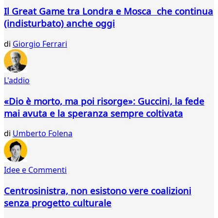
818
Il Great Game tra Londra e Mosca che continua
819
(indisturbato) anche oggi
820
821
di
Giorgio Ferrari
822
823
824
825
L'addio
826
827
«Dio è morto, ma poi risorge»: Guccini, la fede
828
mai avuta e la speranza sempre coltivata
829
830
di
Umberto Folena
831
832
833
Idee e Commenti
834
835
Centrosinistra, non esistono vere coalizioni
836
senza progetto culturale
837
838