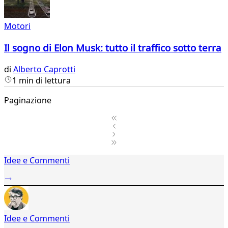
Motori
Il sogno di Elon Musk: tutto il traffico sotto terra
di
Alberto Caprotti
1 min di lettura
Paginazione
1
Idee e Commenti
2
...
814
815
816
Idee e Commenti
817