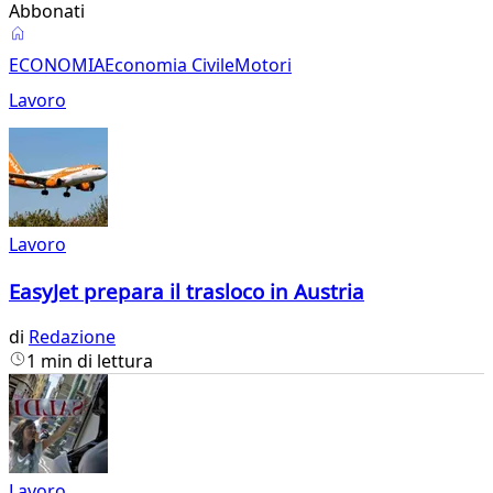
Abbonati
Economia
ECONOMIA
Economia Civile
Motori
Lavoro
Lavoro
EasyJet prepara il trasloco in Austria
di
Redazione
1 min di lettura
Lavoro