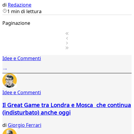
di
Redazione
1 min di lettura
Paginazione
1
Idee e Commenti
2
...
806
807
808
Idee e Commenti
809
810
Il Great Game tra Londra e Mosca che continua
811
(indisturbato) anche oggi
812
813
di
Giorgio Ferrari
814
815