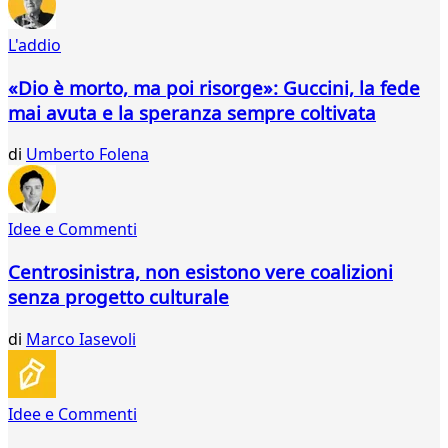
816
817
L'addio
818
819
«Dio è morto, ma poi risorge»: Guccini, la fede
820
mai avuta e la speranza sempre coltivata
821
822
di
Umberto Folena
823
824
825
Idee e Commenti
826
827
Centrosinistra, non esistono vere coalizioni
828
senza progetto culturale
829
830
di
Marco Iasevoli
831
832
833
834
Idee e Commenti
...