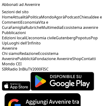
Abbonati ad Avvenire
Sezioni del sito
Home
Attualità
Politica
Mondo
Agorà
Podcast
Chiesa
Idee e
Commenti
Economia
Vita e
Cura
Famiglia
Rubriche
Multimedia
Ecosistema avvenire
Pubblicazioni
Edizioni locali
L'economia civile
Gutenberg
Popotus
Pop
Up
Luoghi dell'Infinito
Avvenire
Chi siamo
Redazione
Ecosistema
Avvenire
Pubblicità
Fondazione Avvenire
Shop
Contatti
Mondo CEI
SIR
Radio InBlu
TV2000
FISC