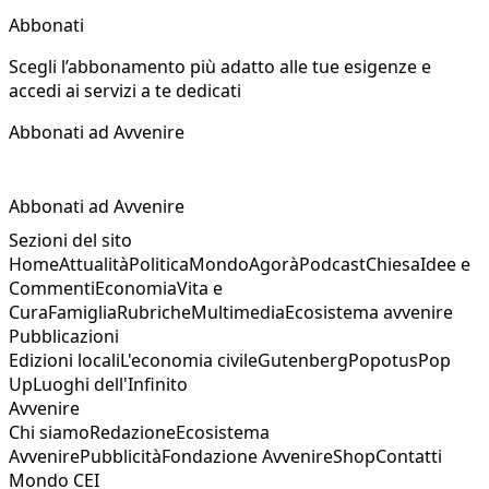
Abbonati
Scegli l’abbonamento più adatto alle tue esigenze e
accedi ai servizi a te dedicati
Abbonati ad Avvenire
Abbonati ad Avvenire
Sezioni del sito
Home
Attualità
Politica
Mondo
Agorà
Podcast
Chiesa
Idee e
Commenti
Economia
Vita e
Cura
Famiglia
Rubriche
Multimedia
Ecosistema avvenire
Pubblicazioni
Edizioni locali
L'economia civile
Gutenberg
Popotus
Pop
Up
Luoghi dell'Infinito
Avvenire
Chi siamo
Redazione
Ecosistema
Avvenire
Pubblicità
Fondazione Avvenire
Shop
Contatti
Mondo CEI