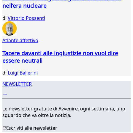
837
nell’era nucleare
838
839
di
Vittorio Possenti
840
841
842
843
Atlante affettivo
...
Tacere davanti alle ingiustizie non vuol dire
875
876
essere neutrali
di
Luigi Ballerini
NEWSLETTER
Le newsletter gratuite di Avvenire: ogni settimana, uno
sguardo che va oltre la notizia.
Iscriviti alle newsletter