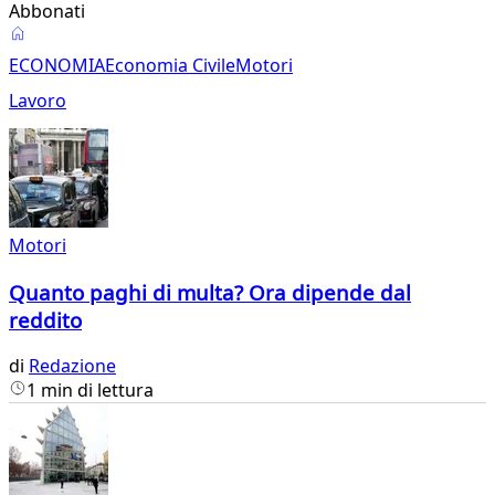
Abbonati
Economia
ECONOMIA
Economia Civile
Motori
Lavoro
Motori
Quanto paghi di multa? Ora dipende dal
reddito
di
Redazione
1 min di lettura