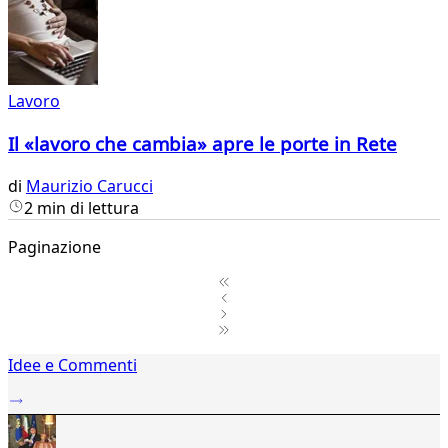
Lavoro
Il «lavoro che cambia» apre le porte in Rete
di
Maurizio Carucci
2 min di lettura
Paginazione
1
Idee e Commenti
2
...
815
816