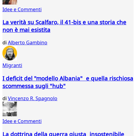
817
Idee e Commenti
818
819
La verità su Scalfaro, il 41-bis e una storia che
820
non è mai esistita
821
822
di
Alberto Gambino
823
824
825
826
Migranti
827
828
I deficit del "modello Albania" e quella rischiosa
829
scommessa sugli "hub"
830
831
di
Vincenzo R. Spagnolo
832
833
834
Idee e Commenti
835
836
La dottrina della guerra giusta insostenibile