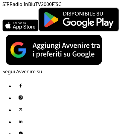
SIR
Radio InBlu
TV2000
FISC
Segui Avvenire su