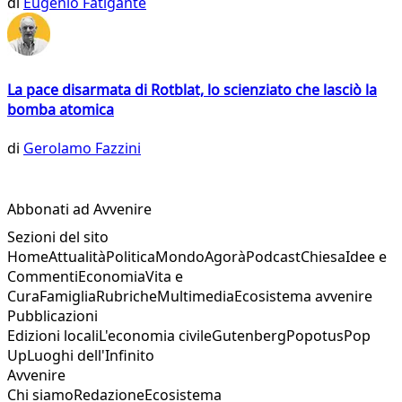
di
Eugenio Fatigante
La pace disarmata di Rotblat, lo scienziato che lasciò la
bomba atomica
di
Gerolamo Fazzini
Abbonati ad Avvenire
Sezioni del sito
Home
Attualità
Politica
Mondo
Agorà
Podcast
Chiesa
Idee e
Commenti
Economia
Vita e
Cura
Famiglia
Rubriche
Multimedia
Ecosistema avvenire
Pubblicazioni
Edizioni locali
L'economia civile
Gutenberg
Popotus
Pop
Up
Luoghi dell'Infinito
Avvenire
Chi siamo
Redazione
Ecosistema