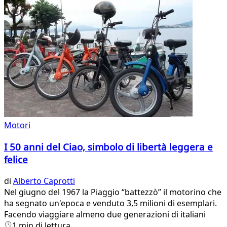
Motori
I 50 anni del Ciao, simbolo di libertà leggera e
felice
di
Alberto Caprotti
Nel giugno del 1967 la Piaggio “battezzò” il motorino che
ha segnato un'epoca e venduto 3,5 milioni di esemplari.
Facendo viaggiare almeno due generazioni di italiani
1 min di lettura