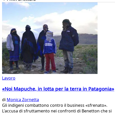
Lavoro
«Noi Mapuche, in lotta per la terra in Patagonia»
di
Monica Zornetta
Gli indigeni combattono contro il business «sfrenato».
L'accusa di sfruttamento nei confronti di Benetton che si