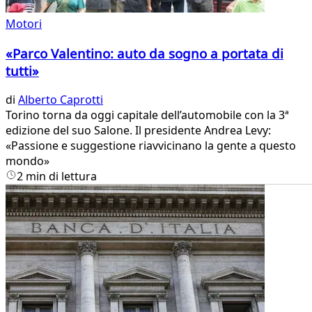
Motori
«Parco Valentino: auto da sogno a portata di
tutti»
di
Alberto Caprotti
Torino torna da oggi capitale dell’automobile con la 3ª
edizione del suo Salone. Il presidente Andrea Levy:
«Passione e suggestione riavvicinano la gente a questo
mondo»
2 min di lettura