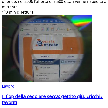
difende: nel 2006 l'offerta di 7.500 ettari venne rispedita al
mittente
3 min di lettura
Lavoro
Il flop della cedolare secca: gettito giù, «ricchi»
favoriti