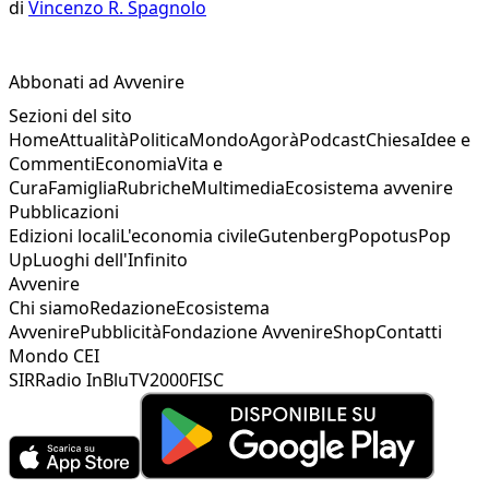
di
Vincenzo R. Spagnolo
Abbonati ad Avvenire
Sezioni del sito
Home
Attualità
Politica
Mondo
Agorà
Podcast
Chiesa
Idee e
Commenti
Economia
Vita e
Cura
Famiglia
Rubriche
Multimedia
Ecosistema avvenire
Pubblicazioni
Edizioni locali
L'economia civile
Gutenberg
Popotus
Pop
Up
Luoghi dell'Infinito
Avvenire
Chi siamo
Redazione
Ecosistema
Avvenire
Pubblicità
Fondazione Avvenire
Shop
Contatti
Mondo CEI
SIR
Radio InBlu
TV2000
FISC