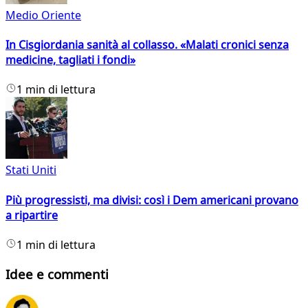
Medio Oriente
In Cisgiordania sanità al collasso. «Malati cronici senza
medicine, tagliati i fondi»
1 min di lettura
Stati Uniti
Più progressisti, ma divisi: così i Dem americani provano
a ripartire
1 min di lettura
Idee e commenti