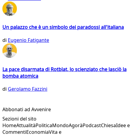
Un palazzo che è un simbolo dei paradossi all'italiana
di
Eugenio Fatigante
La pace disarmata di Rotblat, lo scienziato che lasciò la
bomba atomica
di
Gerolamo Fazzini
Abbonati ad Avvenire
Sezioni del sito
Home
Attualità
Politica
Mondo
Agorà
Podcast
Chiesa
Idee e
Commenti
Economia
Vita e