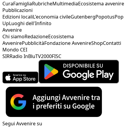
Cura
Famiglia
Rubriche
Multimedia
Ecosistema avvenire
Pubblicazioni
Edizioni locali
L'economia civile
Gutenberg
Popotus
Pop
Up
Luoghi dell'Infinito
Avvenire
Chi siamo
Redazione
Ecosistema
Avvenire
Pubblicità
Fondazione Avvenire
Shop
Contatti
Mondo CEI
SIR
Radio InBlu
TV2000
FISC
Segui Avvenire su