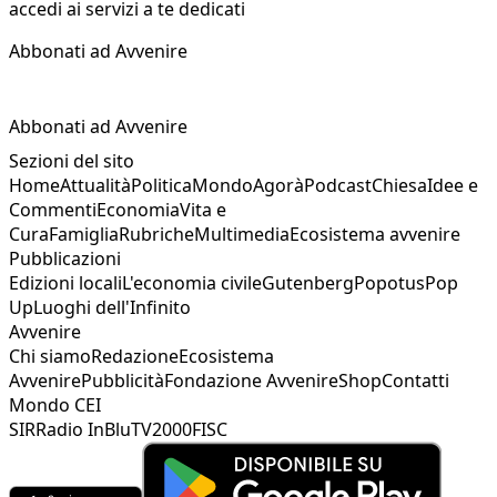
accedi ai servizi a te dedicati
Abbonati ad Avvenire
Abbonati ad Avvenire
Sezioni del sito
Home
Attualità
Politica
Mondo
Agorà
Podcast
Chiesa
Idee e
Commenti
Economia
Vita e
Cura
Famiglia
Rubriche
Multimedia
Ecosistema avvenire
Pubblicazioni
Edizioni locali
L'economia civile
Gutenberg
Popotus
Pop
Up
Luoghi dell'Infinito
Avvenire
Chi siamo
Redazione
Ecosistema
Avvenire
Pubblicità
Fondazione Avvenire
Shop
Contatti
Mondo CEI
SIR
Radio InBlu
TV2000
FISC