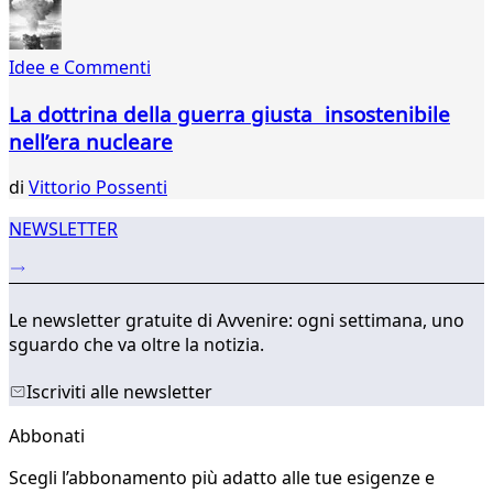
849
850
Idee e Commenti
851
852
La dottrina della guerra giusta insostenibile
...
nell’era nucleare
875
876
di
Vittorio Possenti
NEWSLETTER
Le newsletter gratuite di Avvenire: ogni settimana, uno
sguardo che va oltre la notizia.
Iscriviti alle newsletter
Abbonati
Scegli l’abbonamento più adatto alle tue esigenze e