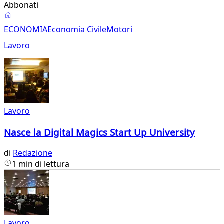
Abbonati
Economia
ECONOMIA
Economia Civile
Motori
Lavoro
Lavoro
Nasce la Digital Magics Start Up University
di
Redazione
1 min di lettura
Lavoro