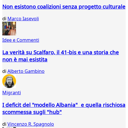
828
Non esistono coalizioni senza progetto culturale
829
830
di
Marco Iasevoli
831
832
833
834
Idee e Commenti
835
836
La verità su Scalfaro, il 41-bis e una storia che
837
non è mai esistita
838
839
di
Alberto Gambino
840
841
842
Migranti
843
844
I deficit del "modello Albania" e quella rischiosa
845
scommessa sugli "hub"
846
847
di
Vincenzo R. Spagnolo
848