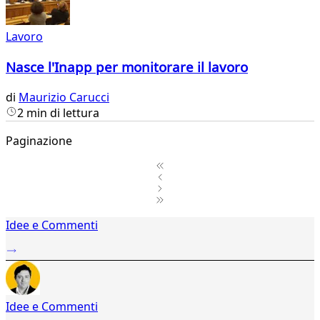
Lavoro
Nasce l'Inapp per monitorare il lavoro
di
Maurizio Carucci
2 min di lettura
Paginazione
1
Idee e Commenti
2
...
824
825
826
Idee e Commenti
827