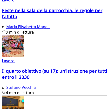
Lavoro
Feste nella sala della parrocchia, le regole per
l'affitto
di
Maria Elisabetta Mapelli
9 min di lettura
Lavoro
Il quarto obiettivo (su 17): un'istruzione per tutti
entro il 2030
di
Stefano Vecchia
4 min di lettura