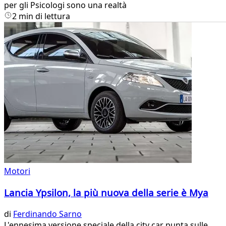
per gli Psicologi sono una realtà
2 min di lettura
Motori
Lancia Ypsilon, la più nuova della serie è Mya
di
Ferdinando Sarno
​L'ennesima versione speciale della city car punta sulle