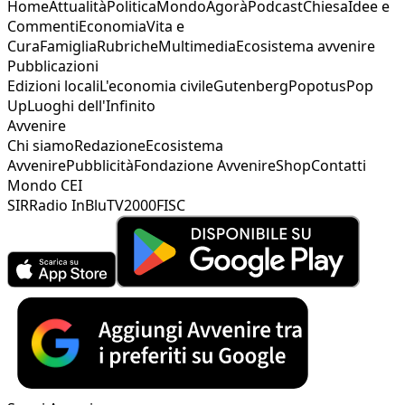
Home
Attualità
Politica
Mondo
Agorà
Podcast
Chiesa
Idee e
Commenti
Economia
Vita e
Cura
Famiglia
Rubriche
Multimedia
Ecosistema avvenire
Pubblicazioni
Edizioni locali
L'economia civile
Gutenberg
Popotus
Pop
Up
Luoghi dell'Infinito
Avvenire
Chi siamo
Redazione
Ecosistema
Avvenire
Pubblicità
Fondazione Avvenire
Shop
Contatti
Mondo CEI
SIR
Radio InBlu
TV2000
FISC