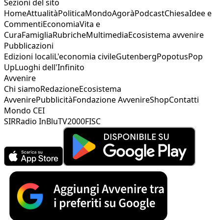
Sezioni del sito
Home
Attualità
Politica
Mondo
Agorà
Podcast
Chiesa
Idee e
Commenti
Economia
Vita e
Cura
Famiglia
Rubriche
Multimedia
Ecosistema avvenire
Pubblicazioni
Edizioni locali
L'economia civile
Gutenberg
Popotus
Pop
Up
Luoghi dell'Infinito
Avvenire
Chi siamo
Redazione
Ecosistema
Avvenire
Pubblicità
Fondazione Avvenire
Shop
Contatti
Mondo CEI
SIR
Radio InBlu
TV2000
FISC