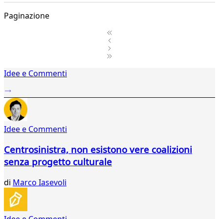
Paginazione
1
Idee e Commenti
2
...
833
834
835
Idee e Commenti
836
837
Centrosinistra, non esistono vere coalizioni
838
senza progetto culturale
839
840
di
Marco Iasevoli
841
842
843
844
Idee e Commenti