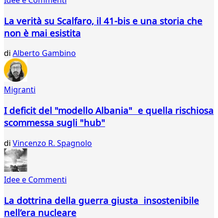
845
846
La verità su Scalfaro, il 41-bis e una storia che
847
non è mai esistita
848
849
di
Alberto Gambino
850
851
852
Migranti
853
854
I deficit del "modello Albania" e quella rischiosa
855
scommessa sugli "hub"
856
857
di
Vincenzo R. Spagnolo
858
859
860
861
Idee e Commenti
...
La dottrina della guerra giusta insostenibile
875
876
nell’era nucleare