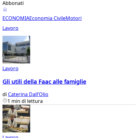
Abbonati
Economia
ECONOMIA
Economia Civile
Motori
Lavoro
Lavoro
Gli utili della Faac alle famiglie
di
Caterina Dall’Olio
1 min di lettura
Lavoro