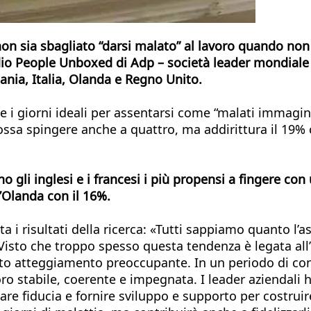
 non sia sbagliato “darsi malato” al lavoro quando non
udio People Unboxed di Adp – società leader mondia
mania, Italia, Olanda e Regno Unito.
 i giorni ideali per assentarsi come “malati immaginar
possa spingere anche a quattro, ma addirittura il 19% 
o gli inglesi e i francesi i più propensi a fingere c
l’Olanda con il 16%.
 risultati della ricerca: «Tutti sappiamo quanto l’as
Visto che troppo spesso questa tendenza è legata all’i
to atteggiamento preoccupante. In un periodo di c
ro stabile, coerente e impegnata. I leader aziendali 
eare fiducia e fornire sviluppo e supporto per costrui