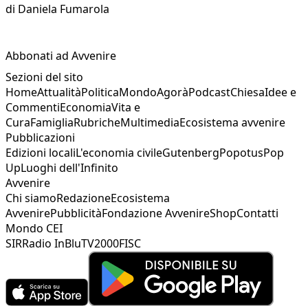
di
Daniela Fumarola
Abbonati ad Avvenire
Sezioni del sito
Home
Attualità
Politica
Mondo
Agorà
Podcast
Chiesa
Idee e
Commenti
Economia
Vita e
Cura
Famiglia
Rubriche
Multimedia
Ecosistema avvenire
Pubblicazioni
Edizioni locali
L'economia civile
Gutenberg
Popotus
Pop
Up
Luoghi dell'Infinito
Avvenire
Chi siamo
Redazione
Ecosistema
Avvenire
Pubblicità
Fondazione Avvenire
Shop
Contatti
Mondo CEI
SIR
Radio InBlu
TV2000
FISC