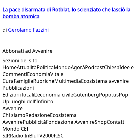
La pace disarmata di Rotblat, lo scienziato che lasciò la
bomba atomica
di
Gerolamo Fazzini
Abbonati ad Avvenire
Sezioni del sito
Home
Attualità
Politica
Mondo
Agorà
Podcast
Chiesa
Idee e
Commenti
Economia
Vita e
Cura
Famiglia
Rubriche
Multimedia
Ecosistema avvenire
Pubblicazioni
Edizioni locali
L'economia civile
Gutenberg
Popotus
Pop
Up
Luoghi dell'Infinito
Avvenire
Chi siamo
Redazione
Ecosistema
Avvenire
Pubblicità
Fondazione Avvenire
Shop
Contatti
Mondo CEI
SIR
Radio InBlu
TV2000
FISC