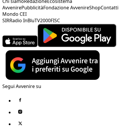
Chi siamo
Redazione
Ecosistema
Avvenire
Pubblicità
Fondazione Avvenire
Shop
Contatti
Mondo CEI
SIR
Radio InBlu
TV2000
FISC
Segui Avvenire su