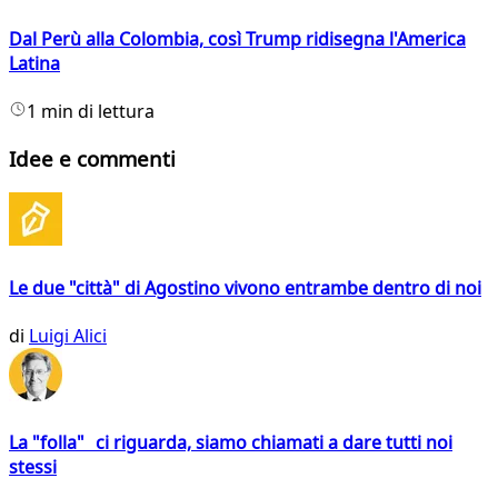
Dal Perù alla Colombia, così Trump ridisegna l'America
Latina
1 min di lettura
Idee e commenti
Le due "città" di Agostino vivono entrambe dentro di noi
di
Luigi Alici
La "folla" ci riguarda, siamo chiamati a dare tutti noi
stessi