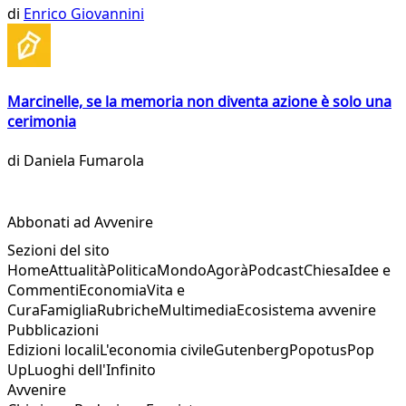
di
Enrico Giovannini
Marcinelle, se la memoria non diventa azione è solo una
cerimonia
di
Daniela Fumarola
Abbonati ad Avvenire
Sezioni del sito
Home
Attualità
Politica
Mondo
Agorà
Podcast
Chiesa
Idee e
Commenti
Economia
Vita e
Cura
Famiglia
Rubriche
Multimedia
Ecosistema avvenire
Pubblicazioni
Edizioni locali
L'economia civile
Gutenberg
Popotus
Pop
Up
Luoghi dell'Infinito
Avvenire