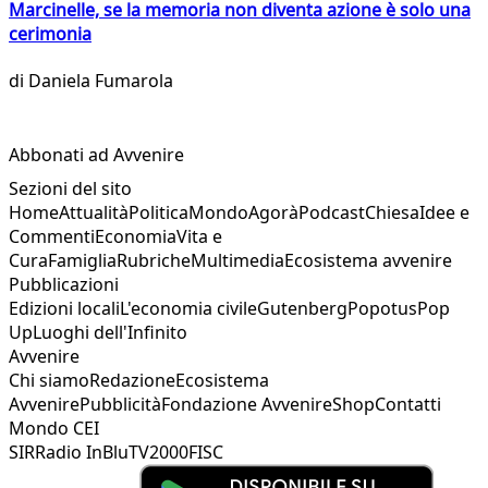
Marcinelle, se la memoria non diventa azione è solo una
cerimonia
di
Daniela Fumarola
Abbonati ad Avvenire
Sezioni del sito
Home
Attualità
Politica
Mondo
Agorà
Podcast
Chiesa
Idee e
Commenti
Economia
Vita e
Cura
Famiglia
Rubriche
Multimedia
Ecosistema avvenire
Pubblicazioni
Edizioni locali
L'economia civile
Gutenberg
Popotus
Pop
Up
Luoghi dell'Infinito
Avvenire
Chi siamo
Redazione
Ecosistema
Avvenire
Pubblicità
Fondazione Avvenire
Shop
Contatti
Mondo CEI
SIR
Radio InBlu
TV2000
FISC