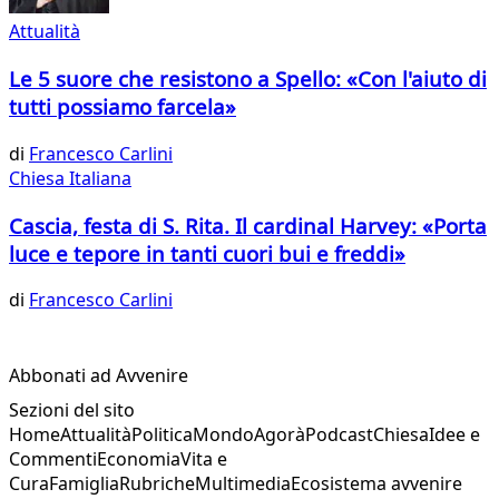
Attualità
Le 5 suore che resistono a Spello: «Con l'aiuto di
tutti possiamo farcela»
di
Francesco Carlini
Chiesa Italiana
Cascia, festa di S. Rita. Il cardinal Harvey: «Porta
luce e tepore in tanti cuori bui e freddi»
di
Francesco Carlini
Abbonati ad Avvenire
Sezioni del sito
Home
Attualità
Politica
Mondo
Agorà
Podcast
Chiesa
Idee e
Commenti
Economia
Vita e
Cura
Famiglia
Rubriche
Multimedia
Ecosistema avvenire