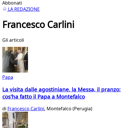
Abbonati
LA REDAZIONE
Francesco Carlini
Gli articoli
Papa
La visita dalle agostiniane, la Messa, il pranzo:
cos'ha fatto il Papa a Montefalco
di
Francesco Carlini
, Montefalco (Perugia)