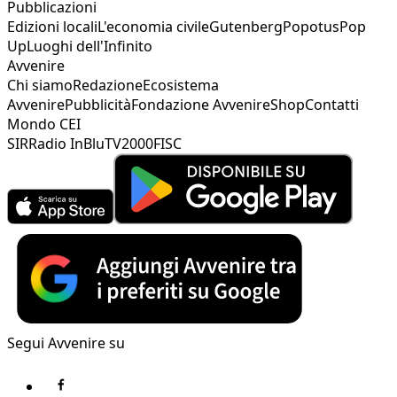
Pubblicazioni
Edizioni locali
L'economia civile
Gutenberg
Popotus
Pop
Up
Luoghi dell'Infinito
Avvenire
Chi siamo
Redazione
Ecosistema
Avvenire
Pubblicità
Fondazione Avvenire
Shop
Contatti
Mondo CEI
SIR
Radio InBlu
TV2000
FISC
Segui Avvenire su