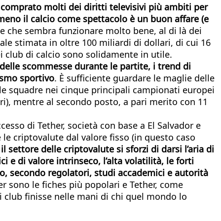
 comprato molti dei diritti televisivi più ambiti per
meno il calcio come spettacolo è un buon affare (e
ne che sembra funzionare molto bene, al di là dei
e stimata in oltre 100 miliardi di dollari, di cui 16
i club di calcio sono solidamente in utile.
 delle scommesse durante le partite, i trend di
lismo sportivo
. È sufficiente guardare le maglie delle
elle squadre nei cinque principali campionati europei
ri), mentre al secondo posto, a pari merito con 11
cesso di Tether, società con base a El Salvador e
è le criptovalute dal valore fisso (in questo caso
l settore delle criptovalute si sforzi di darsi l’aria di
e di valore intrinseco, l’alta volatilità, le forti
no, secondo regolatori, studi accademici e autorità
her sono le fiches più popolari e Tether, come
i club finisse nelle mani di chi quel mondo lo