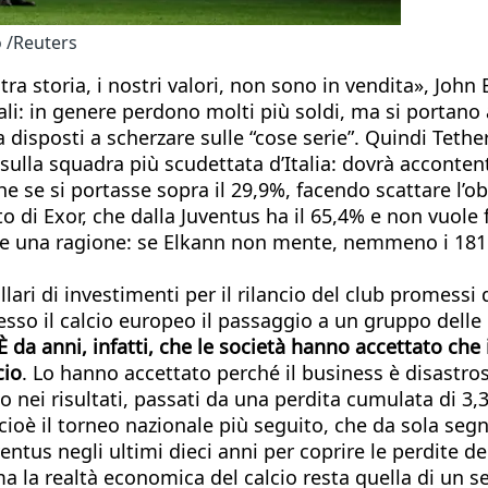
o /Reuters
stra storia, i nostri valori, non sono in vendita», Jo
li: in genere perdono molti più soldi, ma si portano
a disposti a scherzare sulle “cose serie”. Quindi Teth
ulla squadra più scudettata d’Italia: dovrà accontenta
se si portasse sopra il 29,9%, facendo scattare l’obbl
to di Exor, che dalla Juventus ha il 65,4% e non vuole
ne una ragione: se Elkann non mente, nemmeno i 181 mi
llari di investimenti per il rilancio del club promessi
so il calcio europeo il passaggio a un gruppo delle 
È da anni, infatti, che le società hanno accettato ch
cio
. Lo hanno accettato perché il business è disastros
nei risultati, passati da una perdita cumulata di 3,3 m
 cioè il torneo nazionale più seguito, che da sola seg
ntus negli ultimi dieci anni per coprire le perdite del
ma la realtà economica del calcio resta quella di un s