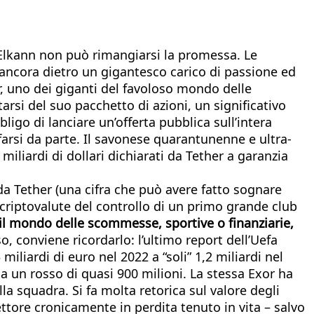
hn Elkann non può rimangiarsi la promessa. Le
 ancora dietro un gigantesco carico di passione ed
er, uno dei giganti del favoloso mondo delle
rsi del suo pacchetto di azioni, un significativo
igo di lanciare un’offerta pubblica sull’intera
 farsi da parte. Il savonese quarantunenne e ultra-
liardi di dollari dichiarati da Tether a garanzia
 da Tether (una cifra che può avere fatto sognare
criptovalute del controllo di un primo grande club
e il mondo delle scommesse, sportive o finanziarie,
o, conviene ricordarlo: l’ultimo report dell’Uefa
iliardi di euro nel 2022 a “soli” 1,2 miliardi nel
na un rosso di quasi 900 milioni. La stessa Exor ha
la squadra. Si fa molta retorica sul valore degli
ettore cronicamente in perdita tenuto in vita – salvo