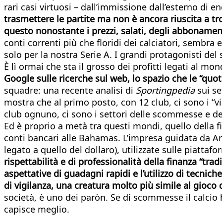
rari casi virtuosi – dall’immissione dall’esterno di 
trasmettere le partite ma non è ancora riuscita a t
questo nonostante i prezzi, salati, degli abbonamen
conti correnti più che floridi dei calciatori, sembra
solo per la nostra Serie A. I grandi protagonisti del
È lì ormai che sta il grosso dei profitti legati al mo
Google sulle ricerche sul web, lo spazio che le “quo
squadre: una recente analisi di
Sportingpedia
sui se
mostra che al primo posto, con 12 club, ci sono i “
club ognuno, ci sono i settori delle scommesse e del
Ed è proprio a metà tra questi mondi, quello della f
conti bancari alle Bahamas. L’impresa guidata da Ard
legato a quello del dollaro), utilizzate sulle piattafo
rispettabilità e di professionalità della finanza “tradi
aspettative di guadagni rapidi e l’utilizzo di tecnic
di vigilanza, una creatura molto più simile al gioco 
società, è uno dei paròn. Se di scommesse il calcio h
capisce meglio.