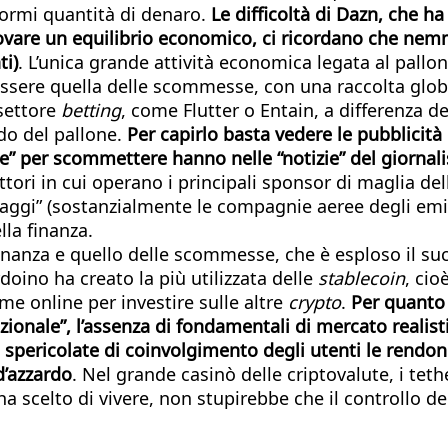
enormi quantità di denaro.
Le difficoltà di Dazn, che ha
rovare un equilibrio economico, ci ricordano che nem
ti)
. L’unica grande attività economica legata al pallo
 essere quella delle scommesse, con una raccolta global
 settore
betting
, come Flutter o Entain, a differenza de
ndo del pallone.
Per capirlo basta vedere le pubblicità
te” per scommettere hanno nelle “notizie” del giorna
ttori in cui operano i principali sponsor di maglia d
viaggi” (sostanzialmente le compagnie aeree degli emi
la finanza.
inanza e quello delle scommesse, che è esploso il suc
oino ha creato la più utilizzata delle
stablecoin
, cio
rme online per investire sulle altre
crypto
.
Per quanto i
zionale”, l’assenza di fondamentali di mercato realistici 
he spericolate di coinvolgimento degli utenti le rendo
d’azzardo
. Nel grande casinò delle criptovalute, i tet
a scelto di vivere, non stupirebbe che il controllo de