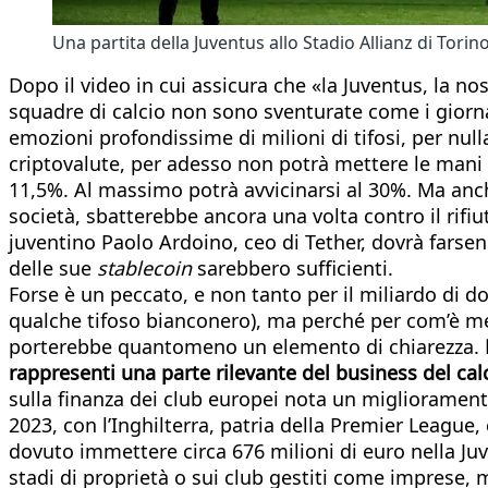
Una partita della Juventus allo Stadio Allianz di Torin
Dopo il video in cui assicura che «la Juventus, la no
squadre di calcio non sono sventurate come i giorna
emozioni profondissime di milioni di tifosi, per null
criptovalute, per adesso non potrà mettere le mani s
11,5%. Al massimo potrà avvicinarsi al 30%. Ma anche 
società, sbatterebbe ancora una volta contro il rifiu
juventino Paolo Ardoino, ceo di Tether, dovrà farse
delle sue
stablecoin
sarebbero sufficienti.
Forse è un peccato, e non tanto per il miliardo di do
qualche tifoso bianconero), ma perché per com’è mes
porterebbe quantomeno un elemento di chiarezza.
rappresenti una parte rilevante del business del cal
sulla finanza dei club europei nota un miglioramento 
2023, con l’Inghilterra, patria della Premier League,
dovuto immettere circa 676 milioni di euro nella Juve
stadi di proprietà o sui club gestiti come imprese, 