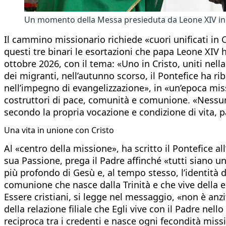
Un momento della Messa presieduta da Leone XIV in pi
Il cammino missionario richiede «cuori unificati in 
questi tre binari le esortazioni che papa Leone XIV
ottobre 2026, con il tema: «Uno in Cristo, uniti ne
dei migranti, nell’autunno scorso, il Pontefice ha r
nell’impegno di evangelizzazione», in «un’epoca mis
costruttori di pace, comunità e comunione. «Nessun b
secondo la propria vocazione e condizione di vita, p
Una vita in unione con Cristo
Al «centro della missione», ha scritto il Pontefice al
sua Passione, prega il Padre affinché «tutti siano una
più profondo di Gesù e, al tempo stesso, l’identità 
comunione che nasce dalla Trinità e che vive della e n
Essere cristiani, si legge nel messaggio, «non è anz
della relazione filiale che Egli vive con il Padre ne
reciproca tra i credenti e nasce ogni fecondità miss