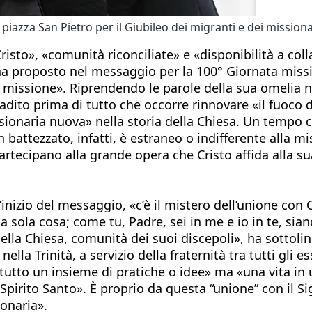
azza San Pietro per il Giubileo dei migranti e dei missionar
Cristo», «comunità riconciliate» e «disponibilità a co
 ha proposto nel messaggio per la 100° Giornata missi
lla missione». Riprendendo le parole della sua omelia
ibadito prima di tutto che occorre rinnovare «il fuoco
sionaria nuova» nella storia della Chiesa. Un tempo c
attezzato, infatti, è estraneo o indifferente alla mis
artecipano alla grande opera che Cristo affida alla su
l’inizio del messaggio, «c’è il mistero dell’unione con
 sola cosa; come tu, Padre, sei in me e io in te, siano 
della Chiesa, comunità dei suoi discepoli», ha sottol
ella Trinità, a servizio della fraternità tra tutti gli 
itutto un insieme di pratiche o idee» ma «una vita in 
llo Spirito Santo». È proprio da questa “unione” con i
ionaria».