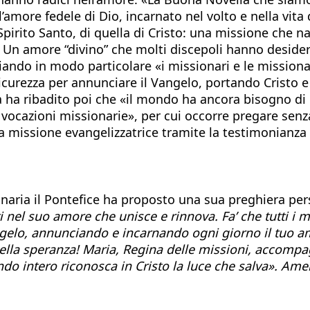
l’amore fedele di Dio, incarnato nel volto e nella vita
Spirito Santo, di quella di Cristo: una missione che n
. Un amore “divino” che molti discepoli hanno desider
aziando in modo particolare «i missionari e le missio
sicurezza per annunciare il Vangelo, portando Cristo e 
pa ha ribadito poi che «il mondo ha ancora bisogno di 
ocazioni missionarie», per cui occorre pregare senza 
lla missione evangelizzatrice tramite la testimonianza d
naria il Pontefice ha proposto una sua preghiera per
i nel suo amore che unisce e rinnova. Fa’ che tutti i m
angelo, annunciando e incarnando ogni giorno il tuo a
li nella speranza! Maria, Regina delle missioni, accom
ondo intero riconosca in Cristo la luce che salva».
Ame