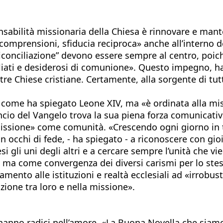
sabilità missionaria della Chiesa è rinnovare e mantene
ncomprensioni, sfiducia reciproca» anche all’interno de
riconciliazione” devono essere sempre al centro, poic
nciliati e desiderosi di comunione». Questo impegno, 
tre Chiese cristiane. Certamente, alla sorgente di tutt
a, come ha spiegato Leone XIV, ma «è ordinata alla mi
uncio del Vangelo trova la sua piena forza comunicativ
a missione» come comunità. «Crescendo ogni giorno in
on occhi di fede, - ha spiegato - a riconoscere con gioi
si gli uni degli altri e a cercare sempre l’unità che v
 ma come convergenza dei diversi carismi per lo stess
giamento alle istituzioni e realtà ecclesiali ad «irrobu
azione tra loro e nella missione».
hanno radici nell’amore. «La Buona Novella che siamo