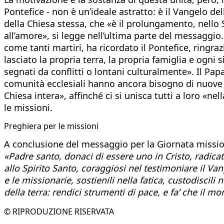
Pontefice - non è un’ideale astratto: è il Vangelo del
della Chiesa stessa, che «è il prolungamento, nello 
all’amore», si legge nell’ultima parte del messaggio
come tanti martiri, ha ricordato il Pontefice, ringr
lasciato la propria terra, la propria famiglia e ogni 
segnati da conflitti o lontani culturalmente». Il Pa
comunità ecclesiali hanno ancora bisogno di nuove v
Chiesa intera», affinché ci si unisca tutti a loro «ne
le missioni.
Preghiera per le missioni
A conclusione del messaggio per la Giornata missio
«Padre santo, donaci di essere uno in Cristo, radicat
allo Spirito Santo, coraggiosi nel testimoniare il V
e le missionarie, sostienili nella fatica, custodisci
della terra: rendici strumenti di pace, e fa’ che il m
© RIPRODUZIONE RISERVATA