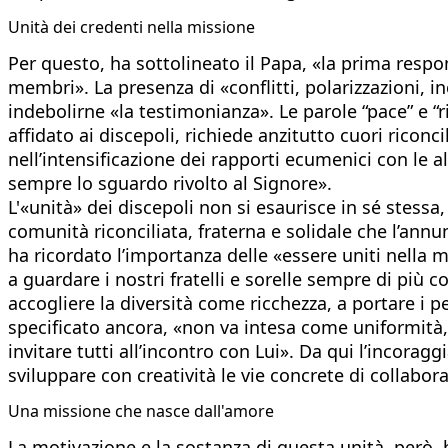
Unità dei credenti nella missione
Per questo, ha sottolineato il Papa, «la prima respon
membri». La presenza di «conflitti, polarizzazioni, i
indebolirne «la testimonianza». Le parole “pace” e “
affidato ai discepoli, richiede anzitutto cuori rico
nell’intensificazione dei rapporti ecumenici con le al
sempre lo sguardo rivolto al Signore».
L'«unità» dei discepoli non si esaurisce in sé stess
comunità riconciliata, fraterna e solidale che l’ann
ha ricordato l’importanza delle «essere uniti nell
a guardare i nostri fratelli e sorelle sempre di più c
accogliere la diversità come ricchezza, a portare i pe
specificato ancora, «non va intesa come uniformità,
invitare tutti all’incontro con Lui». Da qui l’incorag
sviluppare con creatività le vie concrete di collabor
Una missione che nasce dall'amore
La motivazione e la sostanza di questa unità, però, 