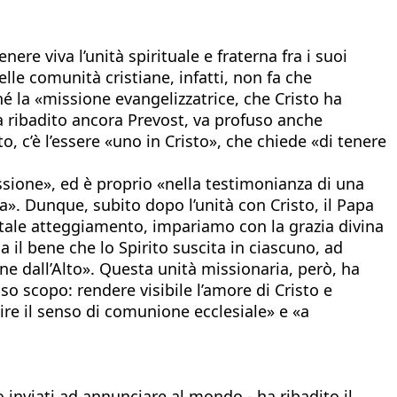
re viva l’unità spirituale e fraterna fra i suoi
lle comunità cristiane, infatti, non fa che
hé la «missione evangelizzatrice, che Cristo ha
ha ribadito ancora Prevost, va profuso anche
o, c’è l’essere «uno in Cristo», che chiede «di tenere
ssione», ed è proprio «nella testimonianza di una
a». Dunque, subito dopo l’unità con Cristo, il Papa
 tale atteggiamento, impariamo con la grazia divina
a il bene che lo Spirito suscita in ciascuno, ad
iene dall’Alto». Questa unità missionaria, però, ha
o scopo: rendere visibile l’amore di Cristo e
stire il senso di comunione ecclesiale» e «a
 inviati ad annunciare al mondo - ha ribadito il