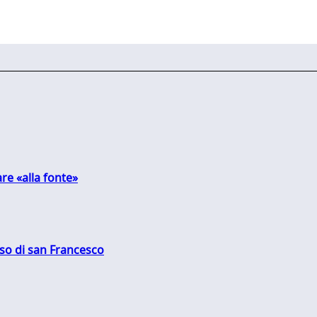
are «alla fonte»
oso di san Francesco