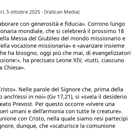
i, 5 ottobre 2025 - (Vatican Media)
llaborare con generosità e fiducia». Corrono lungo
onaria mondiale, che si celebrerà il prossimo 18
 nella Messa del Giubileo del mondo missionario e
 della vocazione missionaria» e «avanzare insieme
he ha bisogno, oggi più che mai, di evangelizzatori
sione:», ha precisato Leone XIV, «tutti, ciascuno
a Chiesa».
 Cristo». Nelle parole del Signore che, prima della
anch’essi in noi» (Gv 17,21), si «svela il desiderio
ineato Prevost. Per questo occorre «vivere una
esseri umani e dell’armonia con tutte le creature».
unione con Cristo, nella quale siamo resi partecipi
l Signore, dunque, che «scaturisce la comunione