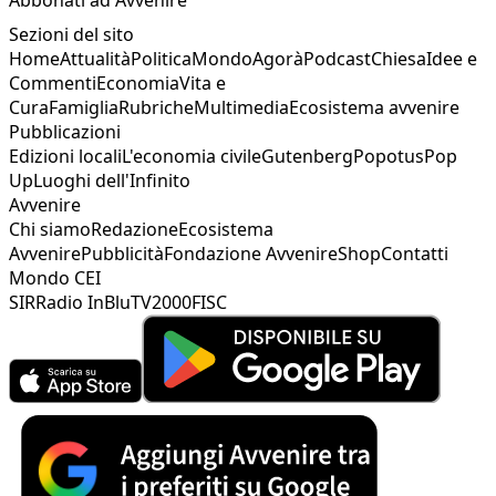
Sezioni del sito
Home
Attualità
Politica
Mondo
Agorà
Podcast
Chiesa
Idee e
Commenti
Economia
Vita e
Cura
Famiglia
Rubriche
Multimedia
Ecosistema avvenire
Pubblicazioni
Edizioni locali
L'economia civile
Gutenberg
Popotus
Pop
Up
Luoghi dell'Infinito
Avvenire
Chi siamo
Redazione
Ecosistema
Avvenire
Pubblicità
Fondazione Avvenire
Shop
Contatti
Mondo CEI
SIR
Radio InBlu
TV2000
FISC