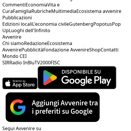
Commenti
Economia
Vita e
Cura
Famiglia
Rubriche
Multimedia
Ecosistema avvenire
Pubblicazioni
Edizioni locali
L'economia civile
Gutenberg
Popotus
Pop
Up
Luoghi dell'Infinito
Avvenire
Chi siamo
Redazione
Ecosistema
Avvenire
Pubblicità
Fondazione Avvenire
Shop
Contatti
Mondo CEI
SIR
Radio InBlu
TV2000
FISC
Segui Avvenire su