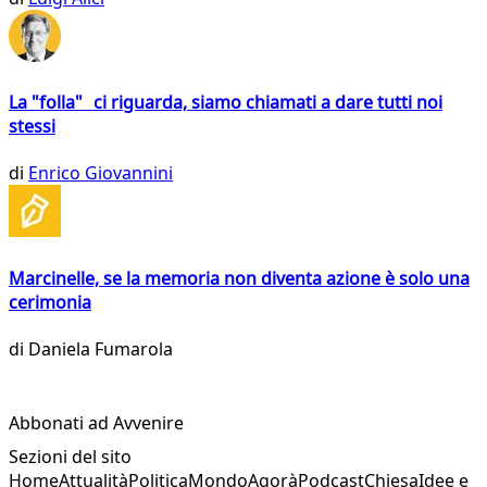
La "folla" ci riguarda, siamo chiamati a dare tutti noi
stessi
di
Enrico Giovannini
Marcinelle, se la memoria non diventa azione è solo una
cerimonia
di
Daniela Fumarola
Abbonati ad Avvenire
Sezioni del sito
Home
Attualità
Politica
Mondo
Agorà
Podcast
Chiesa
Idee e