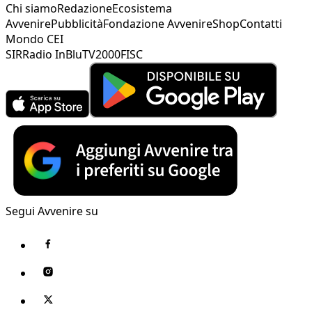
Chi siamo
Redazione
Ecosistema
Avvenire
Pubblicità
Fondazione Avvenire
Shop
Contatti
Mondo CEI
SIR
Radio InBlu
TV2000
FISC
Segui Avvenire su