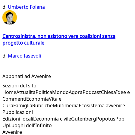
di
Umberto Folena
Centrosinistra, non esistono vere coalizioni senza
progetto culturale
di
Marco Iasevoli
Abbonati ad Avvenire
Sezioni del sito
Home
Attualità
Politica
Mondo
Agorà
Podcast
Chiesa
Idee e
Commenti
Economia
Vita e
Cura
Famiglia
Rubriche
Multimedia
Ecosistema avvenire
Pubblicazioni
Edizioni locali
L'economia civile
Gutenberg
Popotus
Pop
Up
Luoghi dell'Infinito
Avvenire