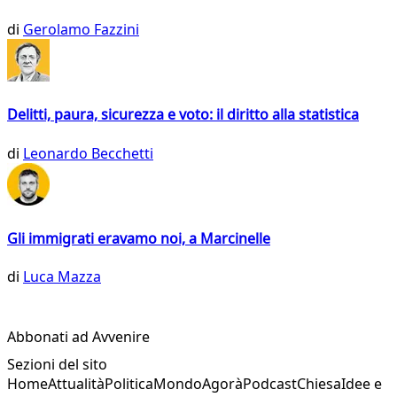
di
Gerolamo Fazzini
Delitti, paura, sicurezza e voto: il diritto alla statistica
di
Leonardo Becchetti
Gli immigrati eravamo noi, a Marcinelle
di
Luca Mazza
Abbonati ad Avvenire
Sezioni del sito
Home
Attualità
Politica
Mondo
Agorà
Podcast
Chiesa
Idee e