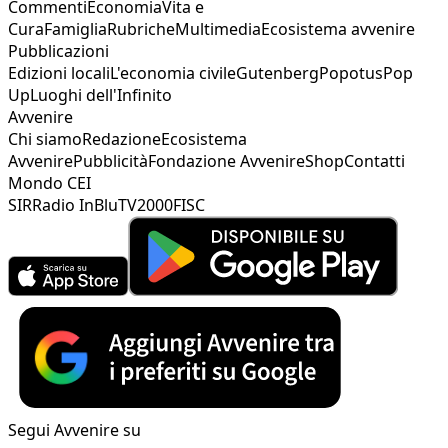
Commenti
Economia
Vita e
Cura
Famiglia
Rubriche
Multimedia
Ecosistema avvenire
Pubblicazioni
Edizioni locali
L'economia civile
Gutenberg
Popotus
Pop
Up
Luoghi dell'Infinito
Avvenire
Chi siamo
Redazione
Ecosistema
Avvenire
Pubblicità
Fondazione Avvenire
Shop
Contatti
Mondo CEI
SIR
Radio InBlu
TV2000
FISC
Segui Avvenire su