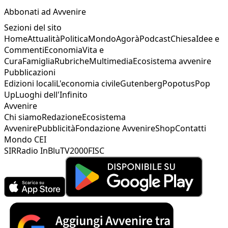
Abbonati ad Avvenire
Sezioni del sito
Home
Attualità
Politica
Mondo
Agorà
Podcast
Chiesa
Idee e
Commenti
Economia
Vita e
Cura
Famiglia
Rubriche
Multimedia
Ecosistema avvenire
Pubblicazioni
Edizioni locali
L'economia civile
Gutenberg
Popotus
Pop
Up
Luoghi dell'Infinito
Avvenire
Chi siamo
Redazione
Ecosistema
Avvenire
Pubblicità
Fondazione Avvenire
Shop
Contatti
Mondo CEI
SIR
Radio InBlu
TV2000
FISC