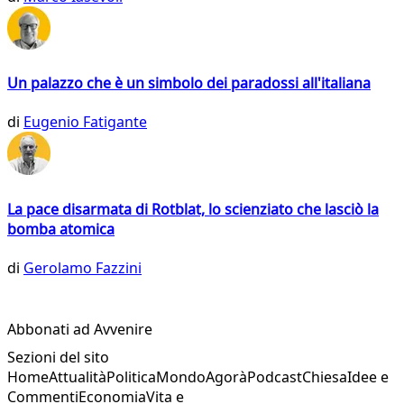
Un palazzo che è un simbolo dei paradossi all'italiana
di
Eugenio Fatigante
La pace disarmata di Rotblat, lo scienziato che lasciò la
bomba atomica
di
Gerolamo Fazzini
Abbonati ad Avvenire
Sezioni del sito
Home
Attualità
Politica
Mondo
Agorà
Podcast
Chiesa
Idee e
Commenti
Economia
Vita e