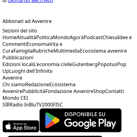
di
Leonardo Becchetti
Abbonati ad Avvenire
Sezioni del sito
Home
Attualità
Politica
Mondo
Agorà
Podcast
Chiesa
Idee e
Commenti
Economia
Vita e
Cura
Famiglia
Rubriche
Multimedia
Ecosistema avvenire
Pubblicazioni
Edizioni locali
L'economia civile
Gutenberg
Popotus
Pop
Up
Luoghi dell'Infinito
Avvenire
Chi siamo
Redazione
Ecosistema
Avvenire
Pubblicità
Fondazione Avvenire
Shop
Contatti
Mondo CEI
SIR
Radio InBlu
TV2000
FISC