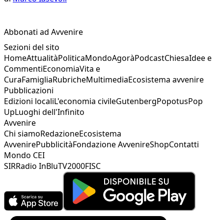
Abbonati ad Avvenire
Sezioni del sito
Home
Attualità
Politica
Mondo
Agorà
Podcast
Chiesa
Idee e
Commenti
Economia
Vita e
Cura
Famiglia
Rubriche
Multimedia
Ecosistema avvenire
Pubblicazioni
Edizioni locali
L'economia civile
Gutenberg
Popotus
Pop
Up
Luoghi dell'Infinito
Avvenire
Chi siamo
Redazione
Ecosistema
Avvenire
Pubblicità
Fondazione Avvenire
Shop
Contatti
Mondo CEI
SIR
Radio InBlu
TV2000
FISC