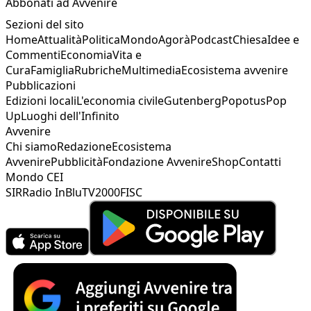
Abbonati ad Avvenire
Sezioni del sito
Home
Attualità
Politica
Mondo
Agorà
Podcast
Chiesa
Idee e
Commenti
Economia
Vita e
Cura
Famiglia
Rubriche
Multimedia
Ecosistema avvenire
Pubblicazioni
Edizioni locali
L'economia civile
Gutenberg
Popotus
Pop
Up
Luoghi dell'Infinito
Avvenire
Chi siamo
Redazione
Ecosistema
Avvenire
Pubblicità
Fondazione Avvenire
Shop
Contatti
Mondo CEI
SIR
Radio InBlu
TV2000
FISC