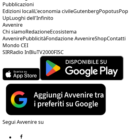
Pubblicazioni
Edizioni locali
L'economia civile
Gutenberg
Popotus
Pop
Up
Luoghi dell'Infinito
Avvenire
Chi siamo
Redazione
Ecosistema
Avvenire
Pubblicità
Fondazione Avvenire
Shop
Contatti
Mondo CEI
SIR
Radio InBlu
TV2000
FISC
Segui Avvenire su