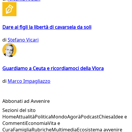
Dare ai figli la libertà di cavarsela da soli
di
Stefano Vicari
Guardiamo a Ceuta e ricordiamoci della Vlora
di
Marco Impagliazzo
Abbonati ad Avvenire
Sezioni del sito
Home
Attualità
Politica
Mondo
Agorà
Podcast
Chiesa
Idee e
Commenti
Economia
Vita e
Cura
Famiglia
Rubriche
Multimedia
Ecosistema avvenire