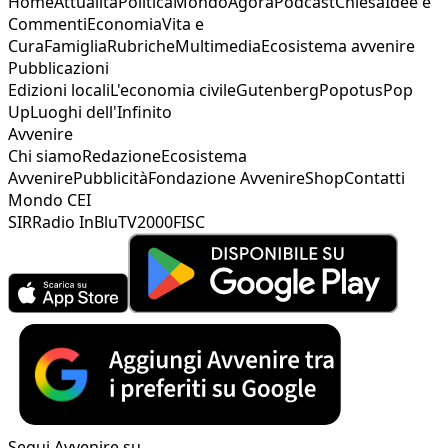
Home
Attualità
Politica
Mondo
Agorà
Podcast
Chiesa
Idee e
Commenti
Economia
Vita e
Cura
Famiglia
Rubriche
Multimedia
Ecosistema avvenire
Pubblicazioni
Edizioni locali
L'economia civile
Gutenberg
Popotus
Pop
Up
Luoghi dell'Infinito
Avvenire
Chi siamo
Redazione
Ecosistema
Avvenire
Pubblicità
Fondazione Avvenire
Shop
Contatti
Mondo CEI
SIR
Radio InBlu
TV2000
FISC
Segui Avvenire su