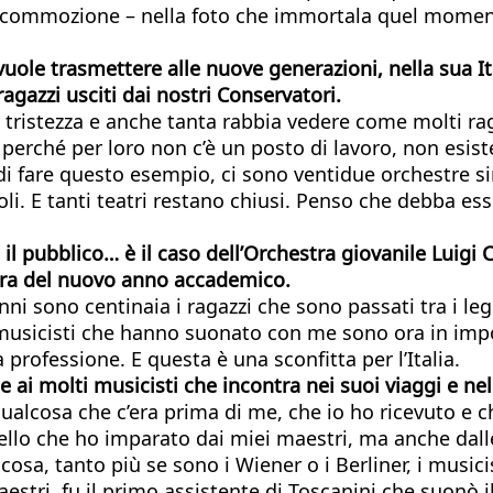
nza commozione – nella foto che immortala quel momen
, vuole trasmettere alle nuove generazioni, nella sua
agazzi usciti dai nostri Conservatori.
 tristezza e anche tanta rabbia vedere come molti ra
erché per loro non c’è un posto di lavoro, non esist
di fare questo esempio, ci sono ventidue orchestre sin
li. E tanti teatri restano chiusi. Penso che debba es
 il pubblico… è il caso dell’Orchestra giovanile Luigi
rtura del nuovo anno accademico.
nni sono centinaia i ragazzi che sono passati tra i le
ei musicisti che hanno suonato con me sono ora in im
 professione. E questa è una sconfitta per l’Italia.
e ai molti musicisti che incontra nei suoi viaggi e ne
ualcosa che c’era prima di me, che io ho ricevuto e
uello che ho imparato dai miei maestri, ma anche dall
lcosa, tanto più se sono i Wiener o i Berliner, i musi
stri, fu il primo assistente di Toscanini che suonò il