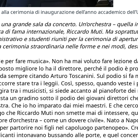
li alla cerimonia di inaugurazione dell’anno accademico dell’
n una grande sala da concerto. Un’orchestra – quella i
tra di fama internazionale, Riccardo Muti. Ma soprattu
istrativo e studenti riuniti per la cerimonia di apert
cerimonia straordinaria nelle forme e nei modi, destin
sale per fare musica». Non ha mai voluto fare lezione 
 posto migliore lo ha il direttore, perché il podio è p
a sempre citando Arturo Toscanini. Sul podio si fa mus
corre stare tra i leggii. Così, spesso, quando veste i 
ira tra i musicisti, si siede accanto al pianoforte dei
sta un gradino sotto il podio dei giovani direttori 
estra. Che io ho imparato dai miei maestri. E che cerc
go che Riccardo Muti non smette mai di intessere, que
tore d’orchestra – come un dovere civile». Nato a Na
 per partorire noi figli nel capoluogo partenopeo». Cr
ndicanti intonavano bussando alle porte, e quel conce