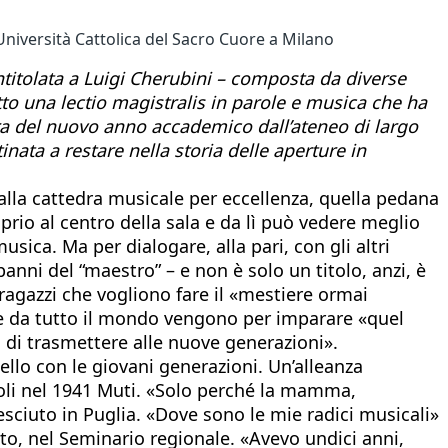
Università Cattolica del Sacro Cuore a Milano
ntitolata a Luigi Cherubini – composta da diverse
tto una lectio magistralis in parole e musica che ha
ura del nuovo anno accademico dall’ateneo di largo
ata a restare nella storia delle aperture in
dalla cattedra musicale per eccellenza, quella pedana
roprio al centro della sala e da lì può vedere meglio
ica. Ma per dialogare, alla pari, con gli altri
panni del “maestro” – e non è solo un titolo, anzi, è
 ragazzi che vogliono fare il «mestiere ormai
che da tutto il mondo vengono per imparare «quel
o di trasmettere alle nuove generazioni».
llo con le giovani generazioni. Un’alleanza
poli nel 1941 Muti. «Solo perché la mamma,
esciuto in Puglia. «Dove sono le mie radici musicali»
rto, nel Seminario regionale. «Avevo undici anni,