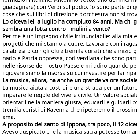
guadagnare) con Verdi sul podio. Io sono parte di q
cose che sui libri di direzione d’orchestra non si tro
Lo diceva lei, a luglio ha compiuto 84 anni. Ma chi gl
sembra una lotta contro i mulini a vento?
Per me è un impegno civile irrinunciabile: alla mia 
progetti che mi stanno a cuore. Lavorare con i ragaz
calabresi o con gli oltre tremila corsiti che a inizi
natio e Patria oppressa, cori verdiana che sono par
nelle risorse del nostro Paese e mi adiro quando pe
i giovani siano la risorsa su cui investire per far ri
La musica, allora, ha anche un grande valore social
La musica aiuta a costruire una strada per un futur
imparare le regole del vivere civile. Un valore socia
orientarli nella maniera giusta, educarli e guidarli
tremila coristi di Ravenna che ripeteremo il pross
ama.
A proposito del santo di Ippona, tra poco, il 12 di
Avevo auspicato che la musica sacra potesse tornare 