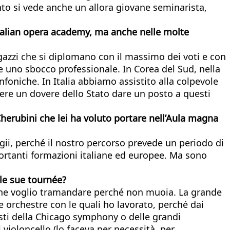
to si vede anche un allora giovane seminarista,
 Italian opera academy, ma anche nelle molte
gazzi che si diplomano con il massimo dei voti e con
e uno sbocco professionale. In Corea del Sud, nella
foniche. In Italia abbiamo assistito alla colpevole
sere un dovere dello Stato dare un posto a questi
 Cherubini che lei ha voluto portare nell’Aula magna
ggii, perché il nostro percorso prevede un periodo di
portanti formazioni italiane ed europee. Ma sono
lle sue tournée?
 che voglio tramandare perché non muoia. La grande
e orchestre con le quali ho lavorato, perché dai
cisti della Chicago symphony o delle grandi
 violoncello (lo faceva per necessità, per