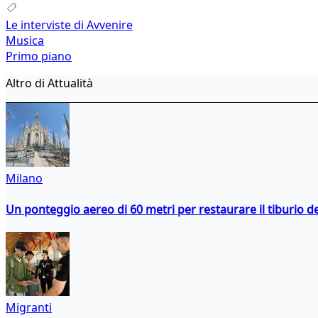
Le interviste di Avvenire
Musica
Primo piano
Altro di Attualità
Milano
Un ponteggio aereo di 60 metri per restaurare il tiburio 
Migranti