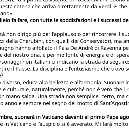
uesta catena che arriva direttamente da Verdi. E che
vano».
ielo fa fare, con tutte le soddisfazioni e i successi d
età non dirigo più per l’applauso o per rincorrere il
zi della Cherubini, con quelli dei Conservatori, ma a
o giugno hanno affollato il Pala De André di Ravenna p
te del nostro dna, è per me fonte di energia e di sp
rsonaggi non italiani ci indicano la strada da seguir
partire il Paese. La disciplina e l’entusiasmo che trov
e?
o diverso, educa alla bellezza e all’armonia. Suonare
le e culturale, naturalmente, perché non è vero che i 
 con mano salda. Una strada non semplice, certo, ma ch
imo anno e sempre nel segno del motto di Sant’Agost
cembre, suonerà in Vaticano davanti al primo Papa ago
in Vaticano e l’auspicio si è avverato. Mi farà molto 