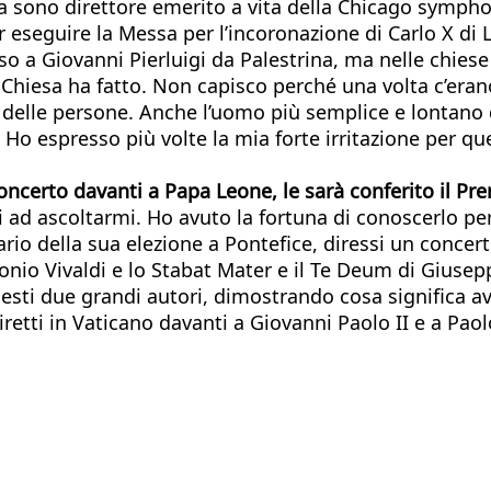
a sono direttore emerito a vita della Chicago symphon
er eseguire la Messa per l’incoronazione di Carlo X d
so a Giovanni Pierluigi da Palestrina, ma nelle chiese
a Chiesa ha fatto. Non capisco perché una volta c’era
nza delle persone. Anche l’uomo più semplice e lontan
 Ho espresso più volte la mia forte irritazione per 
oncerto davanti a Papa Leone, le sarà conferito il Pre
lui ad ascoltarmi. Ho avuto la fortuna di conoscerlo pe
io della sua elezione a Pontefice, diressi un concert
nio Vivaldi e lo Stabat Mater e il Te Deum di Giusep
uesti due grandi autori, dimostrando cosa significa a
iretti in Vaticano davanti a Giovanni Paolo II e a Pao