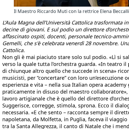
Il Maestro Riccardo Muti con la rettrice Elena Beccal
L’Aula Magna dell’Università Cattolica trasformata i
decine di giovani. E sul podio un direttore d’orches
affascinato ospiti, docenti, personale tecnico-ammin
Gemelli, che s'è celebrata venerdì 28 novembre. Una 
Cattolica.
Non gli è mai piaciuto stare solo sul podio. «Lì si 
verso la quale tutta l’orchestra guarda. «In teatro il
di chiunque altro quello che succede in scena» ricord
musicisti, per “concertare” con loro un’esecuzione oc
esperienza e vita – nella sua Italian opera academy g
praticamente in disuso del maestro collaboratore», 
lavoro artigianale che è quello del direttore d’orch
Suggerisce, corregge, stimola, sprona. Ecco il dialo
necessaria. «E che sento – racconta sempre il diret
napoletana, da Molfetta, in Puglia, faceva il viaggio
tra la Santa Allegrezza, il canto di Natale che i me