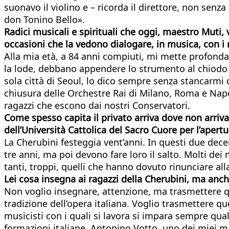
suonavo il violino e – ricorda il direttore, non se
don Tonino Bello».
Radici musicali e spirituali che oggi, maestro Muti
occasioni che la vedono dialogare, in musica, con i r
Alla mia età, a 84 anni compiuti, mi mette profonda
la lode, debbano appendere lo strumento al chiodo p
sola città di Seoul, lo dico sempre senza stancarmi 
chiusura delle Orchestre Rai di Milano, Roma e Napo
ragazzi che escono dai nostri Conservatori.
Come spesso capita il privato arriva dove non arriva
dell’Università Cattolica del Sacro Cuore per l’ape
La Cherubini festeggia vent’anni. In questi due dece
tre anni, ma poi devono fare loro il salto. Molti d
tanti, troppi, quelli che hanno dovuto rinunciare alla
Lei cosa insegna ai ragazzi della Cherubini, ma anch
Non voglio insegnare, attenzione, ma trasmettere q
tradizione dell’opera italiana. Voglio trasmettere q
musicisti con i quali si lavora si impara sempre qua
formazioni italiane. Antonino Votto, uno dei miei mae