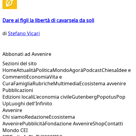
Dare ai figli la libertà di cavarsela da soli
di
Stefano Vicari
Abbonati ad Avvenire
Sezioni del sito
Home
Attualità
Politica
Mondo
Agorà
Podcast
Chiesa
Idee e
Commenti
Economia
Vita e
Cura
Famiglia
Rubriche
Multimedia
Ecosistema avvenire
Pubblicazioni
Edizioni locali
L'economia civile
Gutenberg
Popotus
Pop
Up
Luoghi dell'Infinito
Avvenire
Chi siamo
Redazione
Ecosistema
Avvenire
Pubblicità
Fondazione Avvenire
Shop
Contatti
Mondo CEI