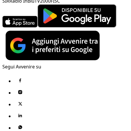
SIR
Radio InBlu
TV2000
FISC
Segui Avvenire su