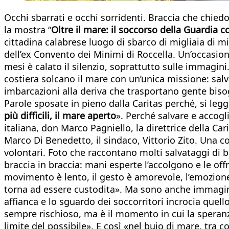
Occhi sbarrati e occhi sorridenti. Braccia che chied
la mostra “
Oltre il mare: il soccorso della Guardia c
cittadina calabrese luogo di sbarco di migliaia di mig
dell’ex Convento dei Minimi di Roccella. Un’occasione
mesi è calato il silenzio, soprattutto sulle immagin
costiera solcano il mare con un’unica missione: salv
imbarcazioni alla deriva che trasportano gente biso
Parole sposate in pieno dalla Caritas perché, si leg
più difficili, il mare aperto
». Perché salvare e accogl
italiana, don Marco Pagniello, la direttrice della Ca
Marco Di Benedetto, il sindaco, Vittorio Zito. Una 
volontari. Foto che raccontano molti salvataggi di bam
braccia in braccia: mani esperte l’accolgono e le offr
movimento è lento, il gesto è amorevole, l’emozione è
torna ad essere custodita». Ma sono anche immagini 
affianca e lo sguardo dei soccorritori incrocia quell
sempre rischioso, ma è il momento in cui la speranza
limite del possibile». E così «nel buio di mare, tra c