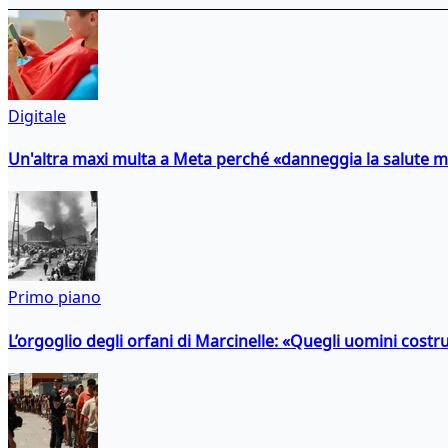
Digitale
Un'altra maxi multa a Meta perché «danneggia la salute m
Primo piano
L’orgoglio degli orfani di Marcinelle: «Quegli uomini costr