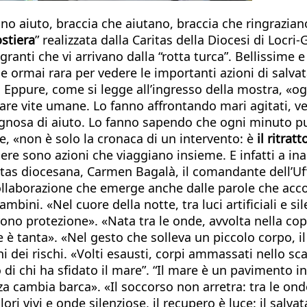
ono aiuto, braccia che aiutano, braccia che ringrazia
ostiera
” realizzata dalla Caritas della Diocesi di Locri
ranti che vi arrivano dalla “rotta turca”. Bellissime e
 ormai rara per vedere le importanti azioni di salvata
i. Eppure, come si legge all’ingresso della mostra, «o
are vite umane. Lo fanno affrontando mari agitati, ven
gnosa di aiuto. Lo fanno sapendo che ogni minuto può
ge, «non è solo la cronaca di un intervento: è
il ritrat
iere sono azioni che viaggiano insieme. E infatti a ina
ritas diocesana, Carmen Bagalà, il comandante dell’Uff
collaborazione che emerge anche dalle parole che acc
bini. «Nel cuore della notte, tra luci artificiali e sil
ono protezione». «Nata tra le onde, avvolta nella coper
 tanta». «Nel gesto che solleva un piccolo corpo, il 
dei rischi. «Volti esausti, corpi ammassati nello sca
o di chi ha sfidato il mare”. “Il mare è un pavimento i
 cambia barca». «Il soccorso non arretra: tra le onde
olori vivi e onde silenziose, il recupero è luce: il sa