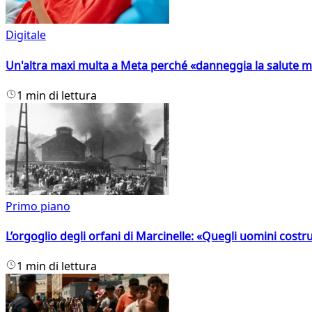
Digitale
Un'altra maxi multa a Meta perché «danneggia la salute m
1 min di lettura
Primo piano
L’orgoglio degli orfani di Marcinelle: «Quegli uomini costr
1 min di lettura