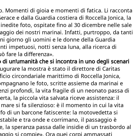
no. Momenti di gioia e momenti di fatica. Li racconta
-Gerace e dalla Guardia costiera di Roccella Jonica, la
 inedite foto, ospitate fino al 30 dicembre nelle sale
ggio dei nostri marinai. Infatti, purtroppo, da tanti
gni giorno gli uomini e le donne della Guardia
ti impetuosi, notti senza luna, alla ricerca di
 fare la differenza».
to di un’umanità che si incontra in uno degli scenari
ugurare la mostra è stato il direttore di Caritas
icio circondariale marittimo di Roccella Jonica,
ompagnano le foto, scritte assieme da marinai e
enzi profondi, la vita fragile di un neonato passa di
ta, la piccola vita salvata riceve assistenza: il
mare si fa silenzioso: è il momento in cui la vita
fo di un barcone fatiscente: la motovedetta si
nstabile e tra onde e corrimano, il passaggio è
, la speranza passa dalle insidie di un trasbordo al
lvataggio si compie». Ora quei corpi ammassati