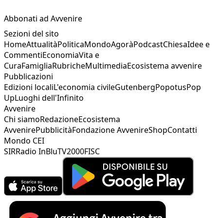
Abbonati ad Avvenire
Sezioni del sito
Home
Attualità
Politica
Mondo
Agorà
Podcast
Chiesa
Idee e
Commenti
Economia
Vita e
Cura
Famiglia
Rubriche
Multimedia
Ecosistema avvenire
Pubblicazioni
Edizioni locali
L'economia civile
Gutenberg
Popotus
Pop
Up
Luoghi dell'Infinito
Avvenire
Chi siamo
Redazione
Ecosistema
Avvenire
Pubblicità
Fondazione Avvenire
Shop
Contatti
Mondo CEI
SIR
Radio InBlu
TV2000
FISC