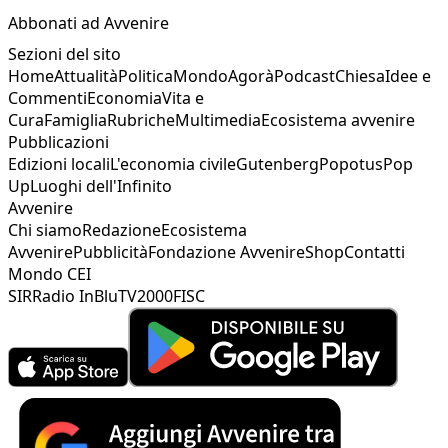
Abbonati ad Avvenire
Sezioni del sito
Home
Attualità
Politica
Mondo
Agorà
Podcast
Chiesa
Idee e
Commenti
Economia
Vita e
Cura
Famiglia
Rubriche
Multimedia
Ecosistema avvenire
Pubblicazioni
Edizioni locali
L'economia civile
Gutenberg
Popotus
Pop
Up
Luoghi dell'Infinito
Avvenire
Chi siamo
Redazione
Ecosistema
Avvenire
Pubblicità
Fondazione Avvenire
Shop
Contatti
Mondo CEI
SIR
Radio InBlu
TV2000
FISC