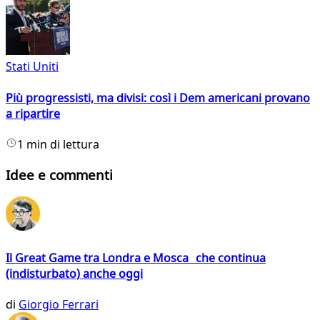
Stati Uniti
Più progressisti, ma divisi: così i Dem americani provano
a ripartire
1 min di lettura
Idee e commenti
Il Great Game tra Londra e Mosca che continua
(indisturbato) anche oggi
di
Giorgio Ferrari