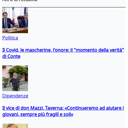
Politica
Il Covid, le mascherine, l'onore: il "momento della verità"
di Conte
Dipendenze
Il vice di don Mazzi, Taverna: «Continueremo ad aiutare i
giovani, sempre più fragili e soli»