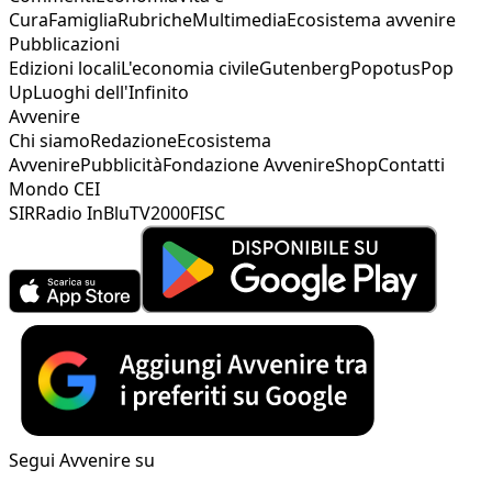
Cura
Famiglia
Rubriche
Multimedia
Ecosistema avvenire
Pubblicazioni
Edizioni locali
L'economia civile
Gutenberg
Popotus
Pop
Up
Luoghi dell'Infinito
Avvenire
Chi siamo
Redazione
Ecosistema
Avvenire
Pubblicità
Fondazione Avvenire
Shop
Contatti
Mondo CEI
SIR
Radio InBlu
TV2000
FISC
Segui Avvenire su