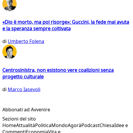
«Dio è morto, ma poi risorge»: Guccini, la fede mai avuta
e la speranza sempre coltivata
di
Umberto Folena
Centrosinistra, non esistono vere coalizioni senza
progetto culturale
di
Marco Iasevoli
Abbonati ad Avvenire
Sezioni del sito
Home
Attualità
Politica
Mondo
Agorà
Podcast
Chiesa
Idee e
Commenti
Economia
Vita e