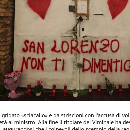
 gridato «sciacallo» e da striscioni con l'accusa di vo
tà al ministro. Alla fine il titolare del Viminale ha de
 augurandosi che i colpevoli dello scempio della ragaz