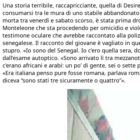
Una storia terribile, raccapricciante, quella di Desi
consumarsi tra le mura di uno stabile abbandonato di
morta tra venerdì e sabato scorso, è stata prima dro
Monteleone che sta procedendo per omicidio e viole
testimone oculare che avrebbe raccontato alla poliz
senegalese. Il racconto del giovane è vagliato in q
stupro. «Io sono del Senegal. Io c’ero quella sera, d
dall’esame autoptico. «Sono arrivato lì tra mezzanot
c’erano africani e arabi: un po’ di gente, sei o set
«Era italiana penso pure fosse romana, parlava roman
diceva “sono stati tre sicuramente o quattro”».