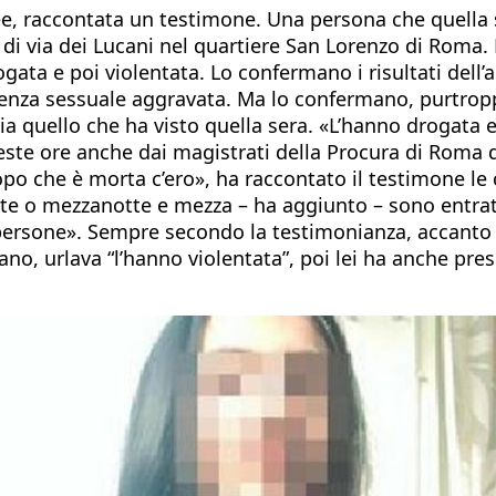
ree, raccontata un testimone. Una persona che quella se
 via dei Lucani nel quartiere San Lorenzo di Roma. De
gata e poi violentata. Lo confermano i risultati dell
nza sessuale aggravata. Ma lo confermano, purtroppo
ia quello che ha visto quella sera. «L’hanno drogata 
ueste ore anche dai magistrati della Procura di Roma 
opo che è morta c’ero», ha raccontato il testimone le 
te o mezzanotte e mezza – ha aggiunto – sono entrato 
te persone». Sempre secondo la testimonianza, accanto 
o, urlava “l’hanno violentata”, poi lei ha anche pres