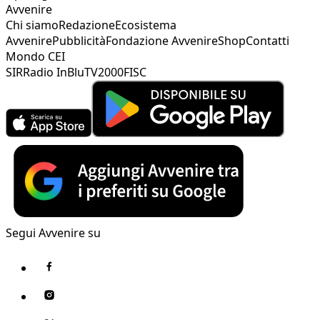
Avvenire
Chi siamo
Redazione
Ecosistema
Avvenire
Pubblicità
Fondazione Avvenire
Shop
Contatti
Mondo CEI
SIR
Radio InBlu
TV2000
FISC
Segui Avvenire su