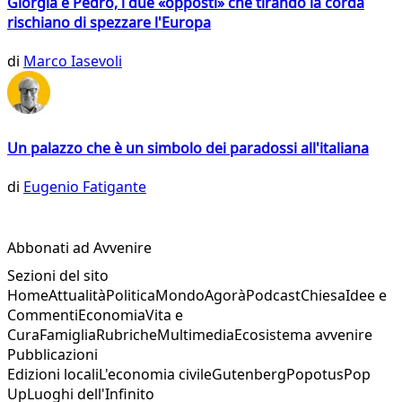
Giorgia e Pedro, i due «opposti» che tirando la corda
rischiano di spezzare l'Europa
di
Marco Iasevoli
Un palazzo che è un simbolo dei paradossi all'italiana
di
Eugenio Fatigante
Abbonati ad Avvenire
Sezioni del sito
Home
Attualità
Politica
Mondo
Agorà
Podcast
Chiesa
Idee e
Commenti
Economia
Vita e
Cura
Famiglia
Rubriche
Multimedia
Ecosistema avvenire
Pubblicazioni
Edizioni locali
L'economia civile
Gutenberg
Popotus
Pop
Up
Luoghi dell'Infinito