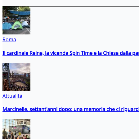
Roma
Il cardinale Reina, la vicenda Spin Time e la Chiesa dalla par
Attualità
Marcinelle, settant'anni dopo: una memoria che ci riguar