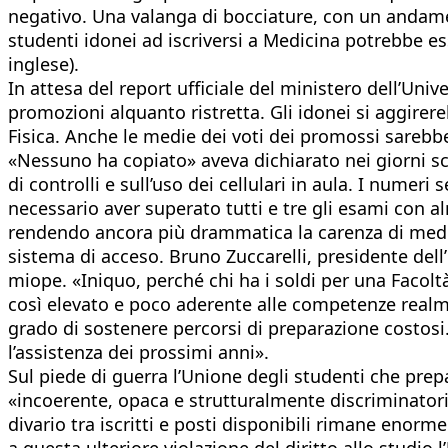
negativo. Una valanga di bocciature, con un andame
studenti idonei ad iscriversi a Medicina potrebbe esse
inglese).
In attesa del report ufficiale del ministero dell’Uni
promozioni alquanto ristretta. Gli idonei si aggir
Fisica. Anche le medie dei voti dei promossi sarebb
«Nessuno ha copiato» aveva dichiarato nei giorni sc
di controlli e sull’uso dei cellulari in aula. I numer
necessario aver superato tutti e tre gli esami con a
rendendo ancora più drammatica la carenza di medici
sistema di acceso. Bruno Zuccarelli, presidente dell
miope. «Iniquo, perché chi ha i soldi per una Facoltà
così elevato e poco aderente alle competenze realmen
grado di sostenere percorsi di preparazione costos
l’assistenza dei prossimi anni».
Sul piede di guerra l’Unione degli studenti che prepa
«incoerente, opaca e strutturalmente discriminatori
divario tra iscritti e posti disponibili rimane enorm
a questa ulteriore violazione del diritto allo studio l