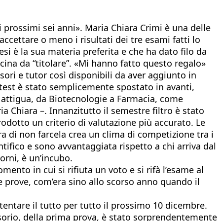
i prossimi sei anni». Maria Chiara Crimi è una delle
cettare o meno i risultati dei tre esami fatti lo
si è la sua materia preferita e che ha dato filo da
icina da “titolare”. «Mi hanno fatto questo regalo»
ori e tutor così disponibili da aver aggiunto in
l test è stato semplicemente spostato in avanti,
à attigua, da Biotecnologie a Farmacia, come
 Chiara –. Innanzitutto il semestre filtro è stato
odotto un criterio di valutazione più accurato. Le
di non farcela crea un clima di competizione tra i
entifico e sono avvantaggiata rispetto a chi arriva dal
orni, è un’incubo.
ento in cui si rifiuta un voto e si rifà l’esame al
due prove, com’era sino allo scorso anno quando il
entare il tutto per tutto il prossimo 10 dicembre.
isorio, della prima prova, è stato sorprendentemente