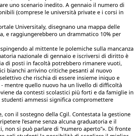
are uno scenario inedito. A gennaio il numero di
ibili (comprese le università private e i corsi in
l portale Universitaly, disegnano una mappa delle
mica, e raggiungerebbero un drammatico 10% per
 respingendo al mittente le polemiche sulla mancanza
atoria nazionale di gennaio e iscriversi di diritto è
a di posti in facoltà potrebbero rimanere vuoti,
i bianchi arrivino critiche pesanti al nuovo
elettivo che rischia di essere insieme iniquo e
- mentre quello nuovo ha un livello di difficoltà
ene da contesti scolastici più forti e da famiglie in
li studenti ammessi significa compromettere
e, con il sostegno della Cgil. Contestata la gestione
ripetere l’esame senza alcuna graduatoria e il
ti, non si può parlare di “numero aperto”». Di fronte
 agli studenti la possibilità di scegliere il miglior