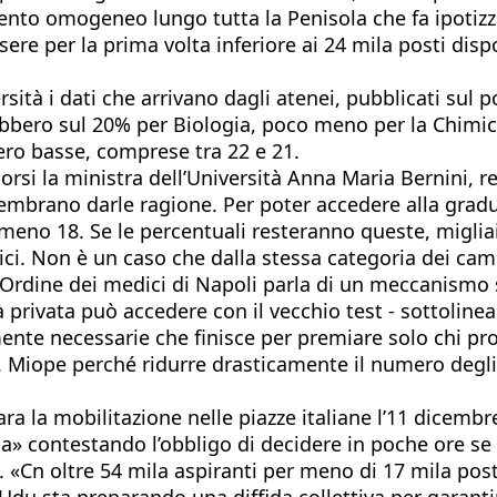
nto omogeneo lungo tutta la Penisola che fa ipotizz
re per la prima volta inferiore ai 24 mila posti dispon
versità i dati che arrivano dagli atenei, pubblicati su
erebbero sul 20% per Biologia, poco meno per la Chi
ero basse, comprese tra 22 e 21.
orsi la ministra dell’Università Anna Maria Bernini,
i sembrano darle ragione. Per poter accedere alla gradu
lmeno 18. Se le percentuali resteranno queste, migliai
. Non è un caso che dalla stessa categoria dei camic
’Ordine dei medici di Napoli parla di un meccanismo s
 privata può accedere con il vecchio test - sottolinea 
te necessarie che finisce per premiare solo chi provi
i. Miope perché ridurre drasticamente il numero deg
ra la mobilitazione nelle piazze italiane l’11 dicembr
a» contestando l’obbligo di decidere in poche ore se 
e. «Cn oltre 54 mila aspiranti per meno di 17 mila pos
’Udu sta preparando una diffida collettiva per garantire