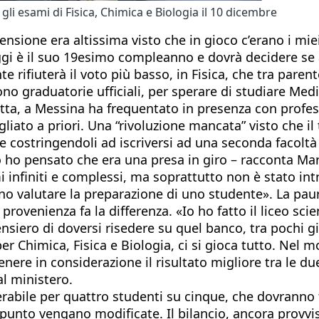
i esami di Fisica, Chimica e Biologia il 10 dicembre
ensione era altissima visto che in gioco c’erano i mie
gi è il suo 19esimo compleanno e dovrà decidere se ac
ifiuterà il voto più basso, in Fisica, che tra parente
ono graduatorie ufficiali, per sperare di studiare Med
etta, a Messina ha frequentato in presenza con profess
liato a priori. Una “rivoluzione mancata” visto che i
e costringendoli ad iscriversi ad una seconda facolt
 ho pensato che era una presa in giro – racconta Maria
 infiniti e complessi, ma soprattutto non è stato intr
alutare la preparazione di uno studente». La paura 
provenienza fa la differenza. «Io ho fatto il liceo sci
ensiero di doversi risedere su quel banco, tra pochi gi
 Chimica, Fisica e Biologia, ci si gioca tutto. Nel mom
tenere in considerazione il risultato migliore tra le 
al ministero.
abile per quattro studenti su cinque, che dovranno t
o punto vengano modificate. Il bilancio, ancora provv