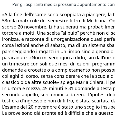
Per gli aspiranti medici prossimo appuntamento con gl
«Alla fine dell’esame sono scoppiata a piangere, la t
53mila matricole del semestre filtro di Medicina. Og
scorso 20 novembre. Li ha superati ma probabilmente r
torcere a molti. Una scelta “al buio” perché non ci s
ironizza, e racconta di un’organizzazione quasi perf
corsa lezioni anche di sabato, ma di un sistema sbag
parcheggiando i ragazzi in un limbo sino a gennaio 
paracadute. «Non mi vergogno a dirlo, sin dall’inizio
un trimestre con soli due mesi di lezioni, programmi
domande a crocette o a completamento non possono v
colleghi di corso, senza considerare che la scuola di 
classico o da altre scuole» spiega Maria Chiara. Il p
In un’ora e mezza, 45 minuti e 31 domande a testa per
secondo appello, si ricomincia da zero. L’ipotesi di 
test era d’ingresso e non di filtro, è stata scartata d
L’esame del 20 novembre è stato uno scoglio insuper
Le prove sono già pronte ed è difficile che a quest