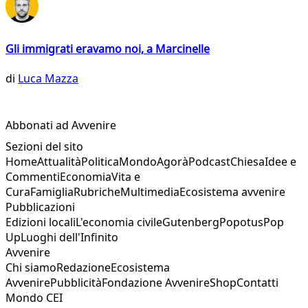
Gli immigrati eravamo noi, a Marcinelle
di
Luca Mazza
Abbonati ad Avvenire
Sezioni del sito
Home
Attualità
Politica
Mondo
Agorà
Podcast
Chiesa
Idee e
Commenti
Economia
Vita e
Cura
Famiglia
Rubriche
Multimedia
Ecosistema avvenire
Pubblicazioni
Edizioni locali
L'economia civile
Gutenberg
Popotus
Pop
Up
Luoghi dell'Infinito
Avvenire
Chi siamo
Redazione
Ecosistema
Avvenire
Pubblicità
Fondazione Avvenire
Shop
Contatti
Mondo CEI