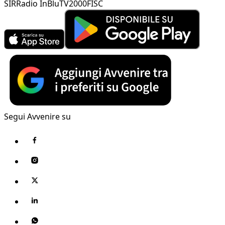
SIR
Radio InBlu
TV2000
FISC
Segui Avvenire su