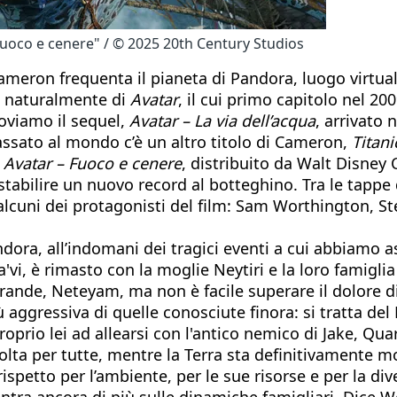
 Fuoco e cenere" / © 2025 20th Century Studios
Cameron frequenta il pianeta di Pandora, luogo virtu
o naturalmente di
Avatar
, il cui primo capitolo nel 20
roviamo il sequel,
Avatar – La via dell’acqua
, arrivato 
assato al mondo c’è un altro titolo di Cameron,
Titani
Avatar – Fuoco e cenere
, distribuito da Walt Disney
 stabilire un nuovo record al botteghino. Tra le tapp
lcuni dei protagonisti del film: Sam Worthington, Step
ora, all’indomani dei tragici eventi a cui abbiamo as
vi, è rimasto con la moglie Neytiri e la loro famigli
ù grande, Neteyam, ma non è facile superare il dolore 
 aggressiva di quelle conosciute finora: si tratta del
roprio lei ad allearsi con l'antico nemico di Jake, Qu
volta per tutte, mentre la Terra sta definitivamente 
ispetto per l’ambiente, per le sue risorse e per la div
tra ancora di più sulle dinamiche famigliari. Dice Wo