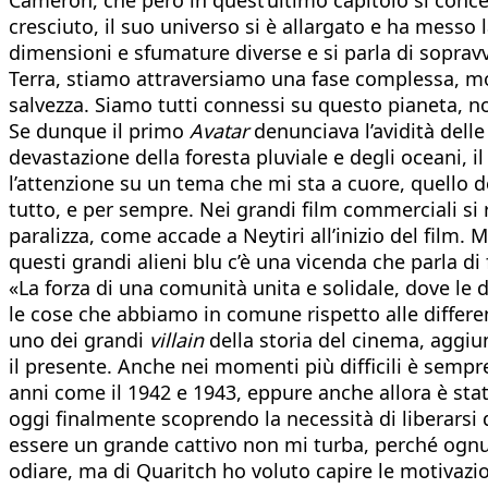
cresciuto, il suo universo si è allargato e ha messo 
dimensioni e sfumature diverse e si parla di sopravv
Terra, stiamo attraversiamo una fase complessa, molto
salvezza. Siamo tutti connessi su questo pianeta, 
Se dunque il primo
Avatar
denunciava l’avidità delle
devastazione della foresta pluviale e degli oceani, 
l’attenzione su un tema che mi sta a cuore, quello
tutto, e per sempre. Nei grandi film commerciali si r
paralizza, come accade a Neytiri all’inizio del film
questi grandi alieni blu c’è una vicenda che parla di 
«La forza di una comunità unita e solidale, dove le 
le cose che abbiamo in comune rispetto alle differen
uno dei grandi
villain
della storia del cinema, aggiun
il presente. Anche nei momenti più difficili è sempr
anni come il 1942 e 1943, eppure anche allora è stat
oggi finalmente scoprendo la necessità di liberarsi 
essere un grande cattivo non mi turba, perché ognuno 
odiare, ma di Quaritch ho voluto capire le motivazi