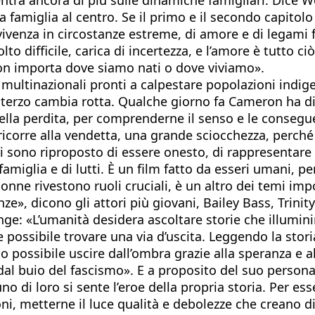
la famiglia al centro. Se il primo e il secondo capitol
ivenza in circostanze estreme, di amore e di legami f
 difficile, carica di incertezza, e l’amore è tutto ci
non importa dove siamo nati o dove viviamo».
 multinazionali pronti a calpestare popolazioni indige
il terzo cambia rotta. Qualche giorno fa Cameron ha d
 della perdita, per comprenderne il senso e le conse
icorre alla vendetta, una grande sciocchezza, perché n
. Mi sono riproposto di essere onesto, di rappresentar
famiglia e di lutti. È un film fatto da esseri umani, pe
donne rivestono ruoli cruciali, è un altro dei temi im
ze», dicono gli attori più giovani, Bailey Bass, Trini
ge: «L’umanità desidera ascoltare storie che illumini
e possibile trovare una via d’uscita. Leggendo la stor
o possibile uscire dall’ombra grazie alla speranza e a
dal buio del fascismo». E a proposito del suo persona
di loro si sente l’eroe della propria storia. Per ess
oni, metterne il luce qualità e debolezze che creano 