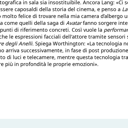
ografica in sala sia insostituibile. Ancora Lang: «Ci s
 essere caposaldi della storia del cinema, e penso a
La
 molto felice di trovare nella mia camera d’albergo u
ia come quelli della saga di
Avatar
fanno sorgere inter
 punti di riferimento concreti. Così vuole la
performan
le espressioni facciali dell'attore tramite sensori su
e degli Anelli
. Spiega Worthington: «La tecnologia no
o arriva successivamente, in fase di post produzione. S
o di luci e telecamere, mentre questa tecnologia tr
re più in profondità le proprie emozioni».