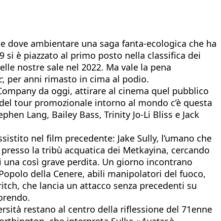
ale dove ambientare una saga fanta-ecologica che ha
09 si è piazzato al primo posto nella classifica dei
nelle nostre sale nel 2022. Ma vale la pena
c
, per anni rimasto in cima al podio.
 Company da oggi, attirare al cinema quel pubblico
e del tour promozionale intorno al mondo c’è questa
hen Lang, Bailey Bass, Trinity Jo-Li Bliss e Jack
sistito nel film precedente: Jake Sully, l’umano che
a presso la tribù acquatica dei Metkayina, cercando
di una così grave perdita. Un giorno incontrano
 Popolo della Cenere, abili manipolatori del fuoco,
aritch, che lancia un attacco senza precedenti su
morendo.
ersità restano al centro della riflessione del 71enne
rthington, che interpreta Sully: «
Avatar
è