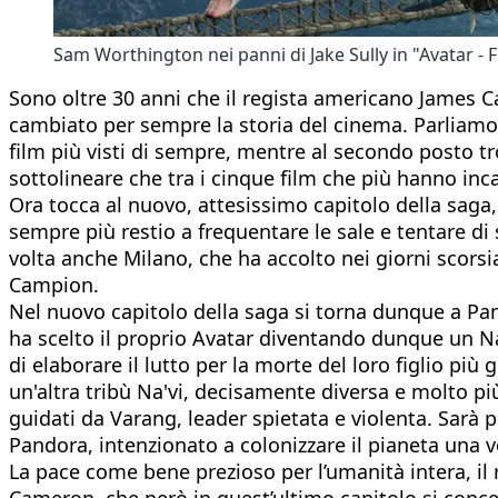
Sam Worthington nei panni di Jake Sully in "Avatar -
Sono oltre 30 anni che il regista americano James 
cambiato per sempre la storia del cinema. Parliam
film più visti di sempre, mentre al secondo posto t
sottolineare che tra i cinque film che più hanno inc
Ora tocca al nuovo, attesissimo capitolo della saga,
sempre più restio a frequentare le sale e tentare di
volta anche Milano, che ha accolto nei giorni scorsia
Campion.
Nel nuovo capitolo della saga si torna dunque a Pand
ha scelto il proprio Avatar diventando dunque un Na'
di elaborare il lutto per la morte del loro figlio pi
un'altra tribù Na'vi, decisamente diversa e molto più
guidati da Varang, leader spietata e violenta. Sarà p
Pandora, intenzionato a colonizzare il pianeta una 
La pace come bene prezioso per l’umanità intera, il r
Cameron, che però in quest’ultimo capitolo si concen