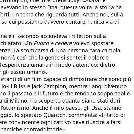
o avevano lo stesso Dna, questa volta la storia ha
orti, un tema che riguarda tutti. Anche noi, sulla
ò su cui possiamo davvero contare, l’unica via di
ne e il secondo accendeva i riflettori sulla
ichiarato: «In
Fuoco e cenere
volevo spostare
guenze. La scomparsa di una persona cara cambia
on è così che la gente si sente: il dolore ti
e l’esperienza umana in modo autentico: dietro
r gli esseri umani».
portanti di un film capace di dimostrare che sono più
ty Jo-Li Bliss e Jack Campion, mentre Lang, divenuto
no il passato e il futuro e che rendano sopportabile
ia di Milano, ho scoperto quanto siano stati duri
ll’ottimismo. Anche il mio paese, gli Usa, stanno
ggio, lo spietato Quaritch, commenta: «Il fatto di
ere convincente ogni cattivo deve riuscire a farsi
dinamiche contraddittorie».