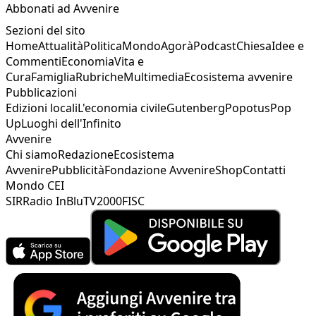
Abbonati ad Avvenire
Sezioni del sito
Home
Attualità
Politica
Mondo
Agorà
Podcast
Chiesa
Idee e
Commenti
Economia
Vita e
Cura
Famiglia
Rubriche
Multimedia
Ecosistema avvenire
Pubblicazioni
Edizioni locali
L'economia civile
Gutenberg
Popotus
Pop
Up
Luoghi dell'Infinito
Avvenire
Chi siamo
Redazione
Ecosistema
Avvenire
Pubblicità
Fondazione Avvenire
Shop
Contatti
Mondo CEI
SIR
Radio InBlu
TV2000
FISC