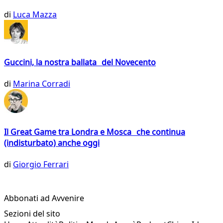
di
Luca Mazza
Guccini, la nostra ballata del Novecento
di
Marina Corradi
Il Great Game tra Londra e Mosca che continua
(indisturbato) anche oggi
di
Giorgio Ferrari
Abbonati ad Avvenire
Sezioni del sito