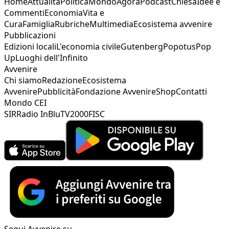
Home
Attualità
Politica
Mondo
Agorà
Podcast
Chiesa
Idee e
Commenti
Economia
Vita e
Cura
Famiglia
Rubriche
Multimedia
Ecosistema avvenire
Pubblicazioni
Edizioni locali
L'economia civile
Gutenberg
Popotus
Pop
Up
Luoghi dell'Infinito
Avvenire
Chi siamo
Redazione
Ecosistema
Avvenire
Pubblicità
Fondazione Avvenire
Shop
Contatti
Mondo CEI
SIR
Radio InBlu
TV2000
FISC
Segui Avvenire su